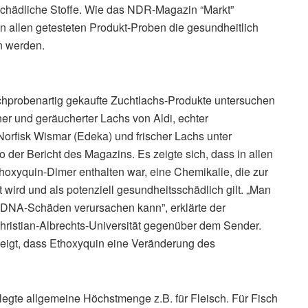
l schädliche Stoffe. Wie das NDR-Magazin “Markt”
in allen getesteten Produkt-Proben die gesundheitlich
n werden.
chprobenartig gekaufte Zuchtlachs-Produkte untersuchen
ner und geräucherter Lachs von Aldi, echter
orfisk Wismar (Edeka) und frischer Lachs unter
 der Bericht des Magazins. Es zeigte sich, dass in allen
thoxyquin-Dimer enthalten war, eine Chemikalie, die zur
 wird und als potenziell gesundheitsschädlich gilt. „Man
 DNA-Schäden verursachen kann”, erklärte der
hristian-Albrechts-Universität gegenüber dem Sender.
eigt, dass Ethoxyquin eine Veränderung des
gelegte allgemeine Höchstmenge z.B. für Fleisch. Für Fisch