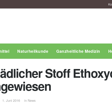
Ko
ittel
Naturheilkunde
Ganzheitliche Medizin
H
dlicher Stoff Ethoxy
hgewiesen
1. Juni 2016
in
News