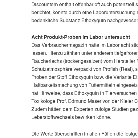
Discountern enthält offenbar oft auch potenziel
berichtet, konnte durch eine Laboruntersuchung 
bedenkliche Substanz Ethoxyquin nachgewiese
Acht Produkt-Proben im Labor untersucht
Das Verbrauchermagazin hatte im Labor acht sti
lassen. Hierzu zählten unter anderem tiefgefrore
Räucherlachs (trockengesalzen) vom Hersteller N
Schutzatmosphäre verpackt von Profish (Real), so
Proben der Stoff Ethoxyquin bzw. die Variante E
Haltbarkeitsmachung von Futtermitteln eingesetzt
hat Hinweise, dass Ethoxyquin in Tierversuchen
Toxikologe Prof. Edmund Maser von der Kieler C
Zudem hätten dem Experten zufolge Studien gez
Leberstoffwechsels bewirken könne.
Die Werte überschritten in allen Fällen die fest