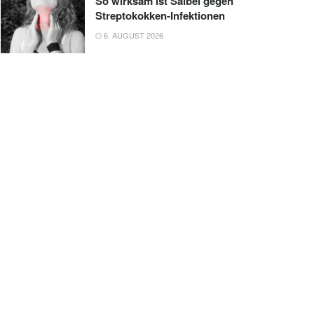
So wirksam ist Salbei gegen
Streptokokken-Infektionen
6. AUGUST 2026