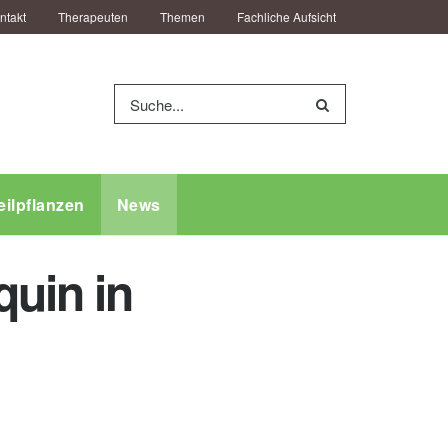
ntakt
Therapeuten
Themen
Fachliche Aufsicht
eilpflanzen
News
quin in