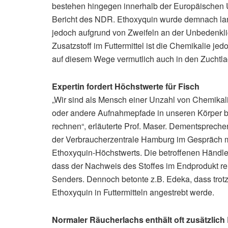
bestehen hingegen innerhalb der Europäischen 
Bericht des NDR. Ethoxyquin wurde demnach lang
jedoch aufgrund von Zweifeln an der Unbedenklich
Zusatzstoff im Futtermittel ist die Chemikalie j
auf diesem Wege vermutlich auch in den Zuchtla
Expertin fordert Höchstwerte für Fisch
„Wir sind als Mensch einer Unzahl von Chemikali
oder andere Aufnahmepfade in unseren Körper br
rechnen“, erläuterte Prof. Maser. Dementspreche
der Verbraucherzentrale Hamburg im Gespräch mit
Ethoxyquin-Höchstwerts. Die betroffenen Händle
dass der Nachweis des Stoffes im Endprodukt rein
Senders. Dennoch betonte z.B. Edeka, dass tro
Ethoxyquin in Futtermitteln angestrebt werde.
Normaler Räucherlachs enthält oft zusätzlich