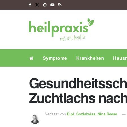
Symptome
Krankheiten
Hausm
Gesundheitsschä
Zuchtlachs nac
Verfasst von
Dipl. Sozialwiss.
Nina Reese