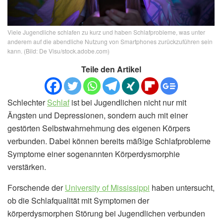
Viele Jugendliche schlafen zu kurz und haben Schlafprobleme, was unter
anderem auf die abendliche Nutzung von Smartphones zurückzuführen sein
kann. (Bild: De Visu/stock.adobe.com)
Teile den Artikel
Schlechter
Schlaf
ist bei Jugendlichen nicht nur mit
Ängsten und Depressionen, sondern auch mit einer
gestörten Selbstwahrnehmung des eigenen Körpers
verbunden. Dabei können bereits mäßige Schlafprobleme
Symptome einer sogenannten Körperdysmorphie
verstärken.
Forschende der
University of Mississippi
haben untersucht,
ob die Schlafqualität mit Symptomen der
körperdysmorphen Störung bei Jugendlichen verbunden