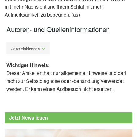
mit mehr Nachsicht und ihrem Schlaf mit mehr
Aufmerksamkeit zu begegnen. (as)
Autoren- und Quelleninformationen
Jetzt einblenden
Wichtiger Hinweis:
Dieser Artikel enthält nur allgemeine Hinweise und darf
nicht zur Selbstdiagnose oder -behandlung verwendet
werden. Er kann einen Arztbesuch nicht ersetzen.
Alexander Stindt
Sarah A. Bilsky, Leila C. Sachner, Racheal A.
Embry, Kayce M. Hopper: A Preliminary
Jetzt News lesen
Examination of the Associations Between
Sleep Quality and Body Dysmorphia
Symptoms Among Two Separate Samples of