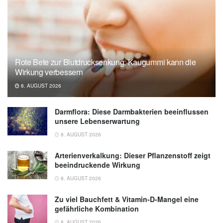
Adolescents; in: Child Psychiatry and Human
Development (veröffentlicht 11.02.2025),
Child Psychiatry and Human Development
University of Mississippi: Lack of sleep linked
Rote Bete zur Blutdrucksenkung: Kaugummi kann die
to negative body image in teens
Wirkung verbessern
(veröffentlicht 21.05.2025),
University of
8. AUGUST 2026
Mississippi
Darmflora: Diese Darmbakterien beeinflussen
unsere Lebenserwartung
8. AUGUST 2026
Arterienverkalkung: Dieser Pflanzenstoff zeigt
beeindruckende Wirkung
8. AUGUST 2026
Zu viel Bauchfett & Vitamin-D-Mangel eine
gefährliche Kombination
8. AUGUST 2026