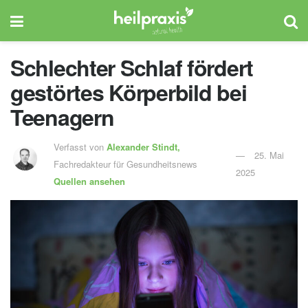
Schlechter Schlaf fördert
gestörtes Körperbild bei
Teenagern
Verfasst von
Alexander Stindt,
25. Mai
Fachredakteur für Gesundheitsnews
2025
Quellen ansehen