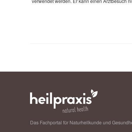
verwendet werden. Er kann einen Arztbesuch ni
Winnie Khine Yi Win, Maverick W
Drinks, Sour Consequences: The I
a Narrative Review; in: Nutrients (v
Das Fachportal für Naturheilkunde und Gesundhe