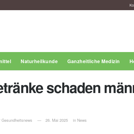
Ko
ittel
Naturheilkunde
Ganzheitliche Medizin
H
etränke schaden män
ür Gesundheitsnews
26. Mai 2025
in
News