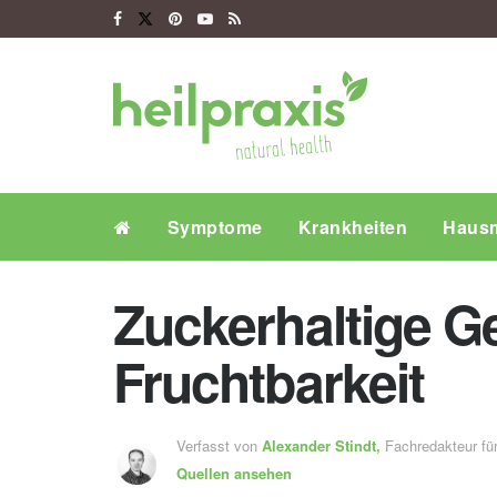
Symptome
Krankheiten
Hausm
Zuckerhaltige G
Fruchtbarkeit
Verfasst von
Alexander Stindt,
Fachredakteur f
Quellen ansehen