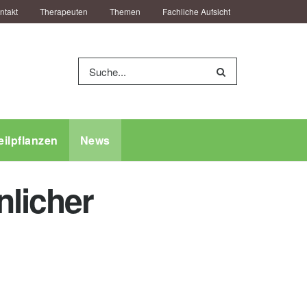
ntakt
Therapeuten
Themen
Fachliche Aufsicht
eilpflanzen
News
nlicher