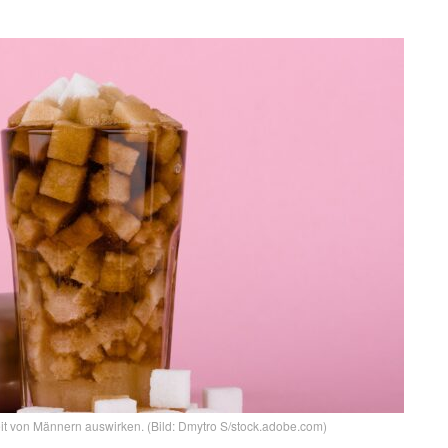
eit von Männern auswirken. (Bild: Dmytro S/stock.adobe.com)