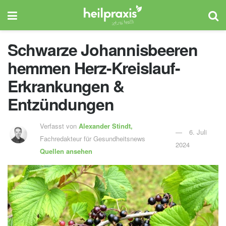
Schwarze Johannisbeeren
hemmen Herz-Kreislauf-
Erkrankungen &
Entzündungen
Verfasst von
Alexander Stindt,
6. Juli
Fachredakteur für Gesundheitsnews
2024
Quellen ansehen