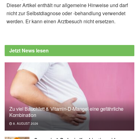
Dieser Artikel enthält nur allgemeine Hinweise und darf
nicht zur Selbstdiagnose oder -behandlung verwendet
werden. Er kann einen Arztbesuch nicht ersetzen.
Diplom-Redakteur (FH) Volker Blasek
Lehnen, Nadine / Schröder, Lena /
Henningsen, Peter / u.a.: Deficient head
Jetzt News lesen
motor control in functional dizziness:
Experimental evidence of central sensory-
motor dysfunction in persistent physical
symptoms, Progress in Brain Research,
2019,
sciencedirect.com
Technische Universität München (TUM):
Wahrnehmungsstörung könnte Betroffene
Zu viel Bauchfett & Vitamin-D-Mangel eine gefährliche
aus dem Gleichgewicht bringen (Abruf:
Kombination
02.08.2019),
tum.de
8. AUGUST 2026