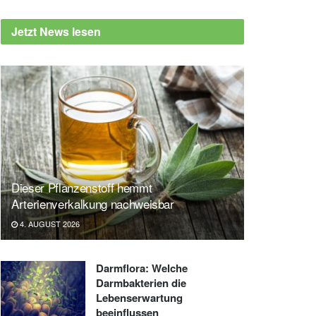
Jetzt News lesen
Dieser Pflanzenstoff hemmt
Arterienverkalkung nachweisbar
4. AUGUST 2026
Darmflora: Welche
Darmbakterien die
Lebenserwartung
beeinflussen