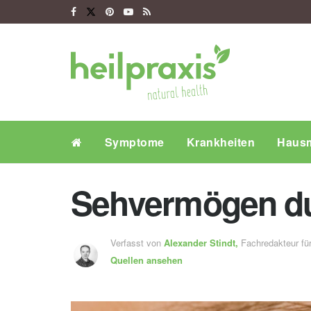
Symptome
Krankheiten
Hausm
Sehvermögen duc
Verfasst von
Alexander Stindt,
Fachredakteur f
Quellen ansehen