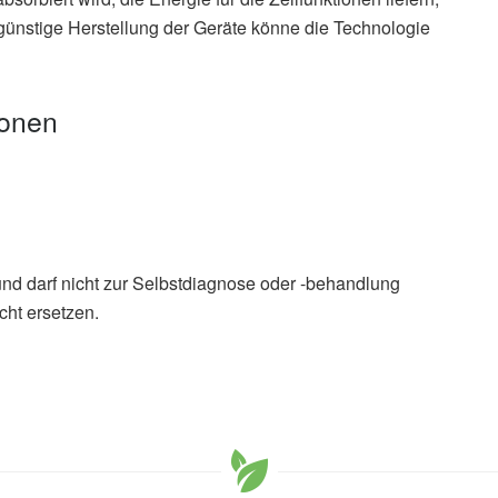
günstige Herstellung der Geräte könne die Technologie
ionen
und darf nicht zur Selbstdiagnose oder -behandlung
cht ersetzen.
Sobha Sivaprasad, Chris Hogg, Victor Chong et al.:
nction redeems aged human visual decline , in Journals
.2020),
Journals of Gerontology