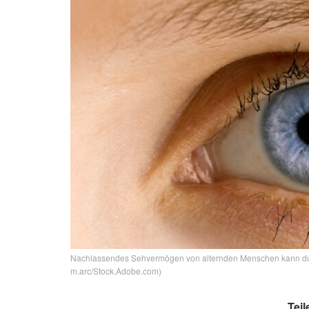
Nachlassendes Sehvermögen von alternden Menschen kann durch
m.arc/Stock.Adobe.com)
Teil