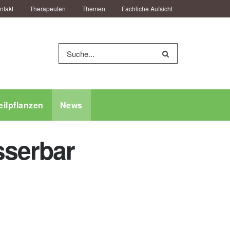
ntakt
Therapeuten
Themen
Fachliche Aufsicht
eilpflanzen
News
sserbar