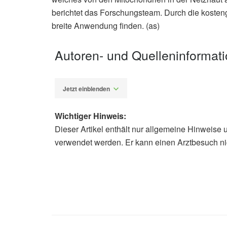
berichtet das Forschungsteam. Durch die kosten
breite Anwendung finden. (as)
Autoren- und Quelleninformat
Jetzt einblenden
Wichtiger Hinweis:
Dieser Artikel enthält nur allgemeine Hinweise 
Alexander Stindt
verwendet werden. Er kann einen Arztbesuch ni
Harpreet Shinhmar, Manjot Grewal, 
Optically improved mitochondrial fu
of Gerontology (Veröffentlicht 29.06