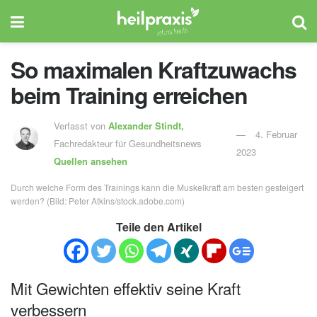
So maximalen Kraftzuwachs
beim Training erreichen
Verfasst von
Alexander Stindt,
4. Februar
Fachredakteur für Gesundheitsnews
2023
Quellen ansehen
Durch welche Form des Trainings kann die Muskelkraft am besten gesteigert
werden? (Bild: Peter Atkins/stock.adobe.com)
Teile den Artikel
Mit Gewichten effektiv seine Kraft
verbessern