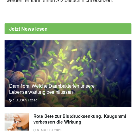
werden. Er kann einen Arztbesuch nicht ersetzen.
Alexander Stindt
Barry A. Spiering, Brian C. Clark, Brad J.
Schoenfeld, Stephen A. Foulis, Stefan M.
Jetzt News lesen
Pasiakos: Maximizing Strength: The Stimuli
and Mediators of Strength Gains and Their
Application to Training and Rehabilitation; in:
Journal of Strength and Conditioning
Research (veröffentlicht 29.12.2022),
Journal
of Strength and Conditioning Research
Darmflora: Welche Darmbakterien unsere
Lebenserwartung beeinflussen
6. AUGUST 2026
Rote Bete zur Blutdrucksenkung: Kaugummi
verbessert die Wirkung
6. AUGUST 2026