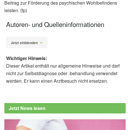
Beitrag zur Förderung des psychischen Wohlbefindens
leisten. (fp)
Autoren- und Quelleninformationen
Jetzt einblenden
Wichtiger Hinweis:
Dieser Artikel enthält nur allgemeine Hinweise und darf
nicht zur Selbstdiagnose oder -behandlung verwendet
werden. Er kann einen Arztbesuch nicht ersetzen.
Fabian Peters
Courtney Neal, Georg Lietz, Kirsten Brandt,
Anthony W. Watson, Oliver M Shannon:
Jetzt News lesen
Including fruit juice and smoothies within 5-a-
day fruit and vegetable intake
recommendations: A randomised controlled