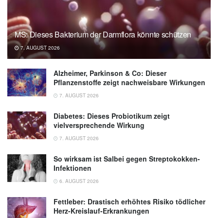
MS: Dieses Bakterium der Darmflora könnte schützen
7. AUGUST 2026
Alzheimer, Parkinson & Co: Dieser
Pflanzenstoffe zeigt nachweisbare Wirkungen
7. AUGUST 2026
Diabetes: Dieses Probiotikum zeigt
vielversprechende Wirkung
7. AUGUST 2026
So wirksam ist Salbei gegen Streptokokken-
Infektionen
6. AUGUST 2026
Fettleber: Drastisch erhöhtes Risiko tödlicher
Herz-Kreislauf-Erkrankungen