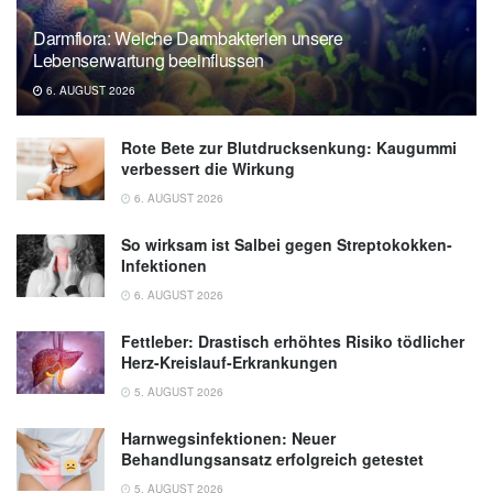
Darmflora: Welche Darmbakterien unsere
Lebenserwartung beeinflussen
6. AUGUST 2026
Rote Bete zur Blutdrucksenkung: Kaugummi
verbessert die Wirkung
6. AUGUST 2026
So wirksam ist Salbei gegen Streptokokken-
Infektionen
6. AUGUST 2026
Fettleber: Drastisch erhöhtes Risiko tödlicher
Herz-Kreislauf-Erkrankungen
5. AUGUST 2026
Harnwegsinfektionen: Neuer
Behandlungsansatz erfolgreich getestet
5. AUGUST 2026