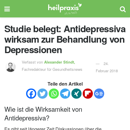
Studie belegt: Antidepressiva
wirksam zur Behandlung von
Depressionen
Verfasst von
Alexander Stindt,
24.
Fachredakteur für Gesundheitsnews
Februar 2018
Teile den Artikel
Wie ist die Wirksamkeit von
Antidepressiva?
Es gibt seit längerer Zeit Diskussionen über die