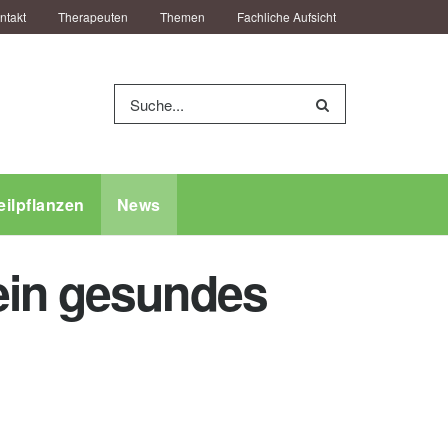
ntakt
Therapeuten
Themen
Fachliche Aufsicht
eilpflanzen
News
ein gesundes