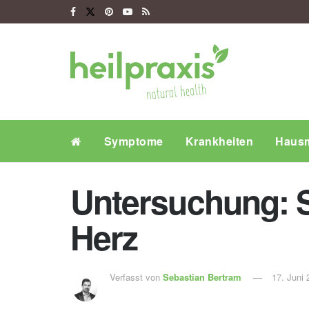
Symptome
Krankheiten
Hausm
Untersuchung: S
Herz
Verfasst von
Sebastian Bertram
17. Juni 