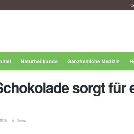
Ko
ittel
Naturheilkunde
Ganzheitliche Medizin
H
chokolade sorgt für 
2015
in
News