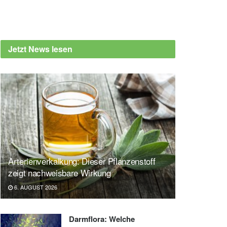
Jetzt News lesen
Arterienverkalkung: Dieser Pflanzenstoff
zeigt nachweisbare Wirkung
6. AUGUST 2026
Darmflora: Welche