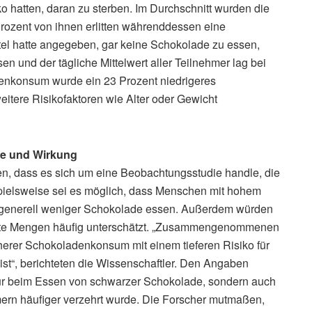
o hatten, daran zu sterben. Im Durchschnitt wurden die
Prozent von ihnen erlitten währenddessen eine
tel hatte angegeben, gar keine Schokolade zu essen,
 und der tägliche Mittelwert aller Teilnehmer lag bei
nkonsum wurde ein 23 Prozent niedrigeres
eitere Risikofaktoren wie Alter oder Gewicht
he und Wirkung
 dass es sich um eine Beobachtungsstudie handle, die
pielsweise sei es möglich, dass Menschen mit hohem
ht generell weniger Schokolade essen. Außerdem würden
rte Mengen häufig unterschätzt. „Zusammengenommenen
herer Schokoladenkonsum mit einem tieferen Risiko für
ist“, berichteten die Wissenschaftler. Den Angaben
ur beim Essen von schwarzer Schokolade, sondern auch
ern häufiger verzehrt wurde. Die Forscher mutmaßen,