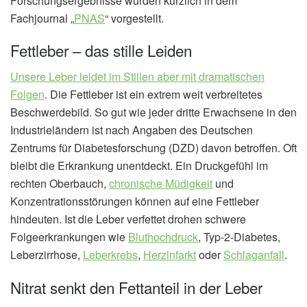
Forschungsergebnisse wurden kürzlich in dem
Fachjournal „
PNAS
“ vorgestellt.
Fettleber – das stille Leiden
Unsere Leber leidet im Stillen aber mit dramatischen
Folgen
. Die Fettleber ist ein extrem weit verbreitetes
Beschwerdebild. So gut wie jeder dritte Erwachsene in den
Industrieländern ist nach Angaben des Deutschen
Zentrums für Diabetesforschung (DZD) davon betroffen. Oft
bleibt die Erkrankung unentdeckt. Ein Druckgefühl im
rechten Oberbauch,
chronische Müdigkeit
und
Konzentrationsstörungen können auf eine Fettleber
hindeuten. Ist die Leber verfettet drohen schwere
Folgeerkrankungen wie
Bluthochdruck
, Typ-2-Diabetes,
Leberzirrhose,
Leberkrebs
,
Herzinfarkt
oder
Schlaganfall
.
Nitrat senkt den Fettanteil in der Leber