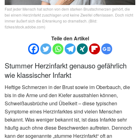
Fast jeder Mensch hat schon von dem starken Brustschmerzen gehört, die
bei einem Herzinfarkt zuschlagen und keine Zweifel offenlassen. Doch nicht
immer äußert sich die Erkrankung so dramatisch. (Bild:
fizkes/stock.adobe.com)
Teile den Artikel
Stummer Herzinfarkt genauso gefährlich
wie klassischer Infarkt
Heftige Schmerzen in der Brust sowie im Oberbauch, die
bis in die Arme und den Kiefer ausstrahlen können,
Schweißausbrüche und Übelkeit – diese typischen
Symptome eines Herzinfarktes sind vielen Menschen
bekannt. Was weniger bekannt ist, ist dass Infarkte sehr
häufig auch ohne diese Beschwerden auftreten. Dennoch
kann der sogenannte „stumme Herzinfarkt“ oft an