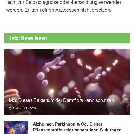
nicht zur Selbstdiagnose oder -behandlung verwendet
werden. Er kann einen Arztbesuch nicht ersetzen.
Alfred Domke
Deutsche Herzstiftung: “Stummer
Herzinfarkt”: So häufig kommt er vor und so
Jetzt News lesen
gefährlich ist er, (Abruf: 22.11.2021),
Deutsche Herzstiftung
MS: Dieses Bakterium der Darmflora kann schützen
5. AUGUST 2026
Alzheimer, Parkinson & Co: Dieser
Pflanzenstoffe zeigt beachtliche Wirkungen