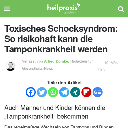
Toxisches Schocksyndrom:
So risikohaft kann die
Tamponkrankheit werden
Verfasst von
Alfred Domke,
Redakteur für
19. März
Gesundheits-News
2018
Teile den Artikel
Auch Männer und Kinder können die
„Tamponkrankheit“ bekommen
Das regelmäßige Wechseln von Tampons und Binden