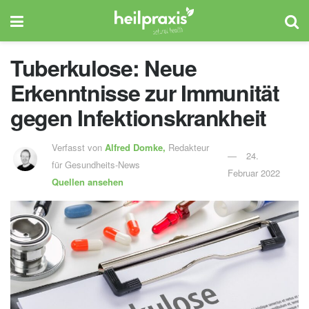
Tuberkulose: Neue
Erkenntnisse zur Immunität
gegen Infektionskrankheit
Verfasst von
Alfred Domke,
Redakteur
24.
für Gesundheits-News
Februar 2022
Quellen ansehen