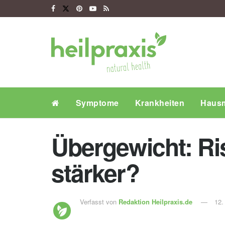
Symptome
Krankheiten
Hausm
Übergewicht: Ris
stärker?
Verfasst von
Redaktion Heilpraxis.de
12.