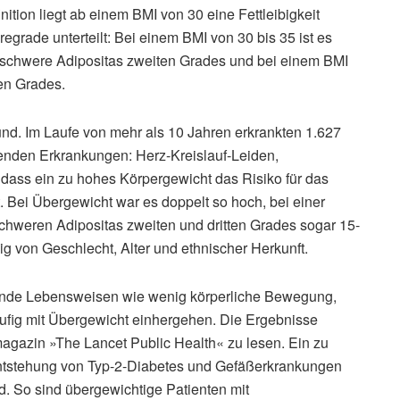
nition liegt ab einem BMI von 30 eine Fettleibigkeit
regrade unterteilt: Bei einem BMI von 30 bis 35 ist es
e schwere Adipositas zweiten Grades und bei einem BMI
en Grades.
d. Im Laufe von mehr als 10 Jahren erkrankten 1.627
enden Erkrankungen: Herz-Kreislauf-Leiden,
, dass ein zu hohes Körpergewicht das Risiko für das
. Bei Übergewicht war es doppelt so hoch, bei einer
schweren Adipositas zweiten und dritten Grades sogar 15-
von Geschlecht, Alter und ethnischer Herkunft.
sunde Lebensweisen wie wenig körperliche Bewegung,
ufig mit Übergewicht einhergehen. Die Ergebnisse
agazin »The Lancet Public Health« zu lesen. Ein zu
Entstehung von Typ-2-Diabetes und Gefäßerkrankungen
d. So sind übergewichtige Patienten mit