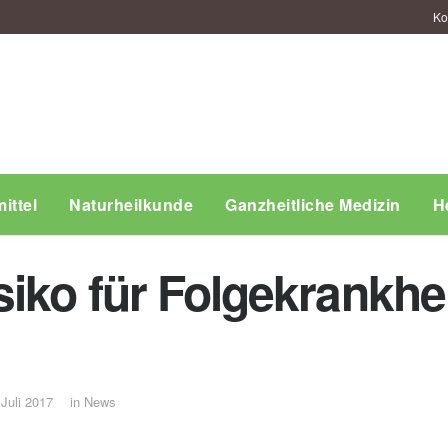
Ko
ittel
Naturheilkunde
Ganzheitliche Medizin
H
iko für Folgekrankhei
 Juli 2017
in
News