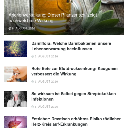
Arterienverkalkung: Dieser Pflanzenstoff zeigt
nachweisbare Wirkung
6. AUGUST 2026
Darmflora: Welche Darmbakterien unsere
Lebenserwartung beeinflussen
6. AUGUST 2026
Rote Bete zur Blutdrucksenkung: Kaugummi
verbessert die Wirkung
6. AUGUST 2026
So wirksam ist Salbei gegen Streptokokken-
Infektionen
6. AUGUST 2026
Fettleber: Drastisch erhöhtes Risiko tödlicher
Herz-Kreislauf-Erkrankungen