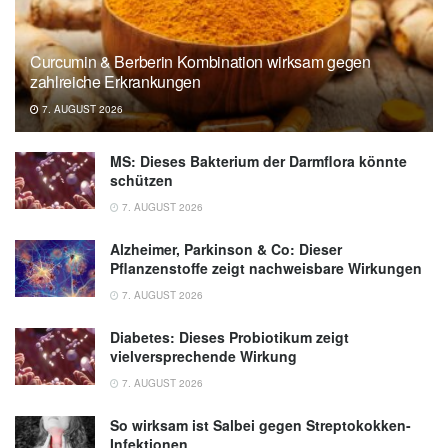
Curcumin & Berberin Kombination wirksam gegen
zahlreiche Erkrankungen
7. AUGUST 2026
MS: Dieses Bakterium der Darmflora könnte
schützen
7. AUGUST 2026
Alzheimer, Parkinson & Co: Dieser
Pflanzenstoffe zeigt nachweisbare Wirkungen
7. AUGUST 2026
Diabetes: Dieses Probiotikum zeigt
vielversprechende Wirkung
7. AUGUST 2026
So wirksam ist Salbei gegen Streptokokken-
Infektionen