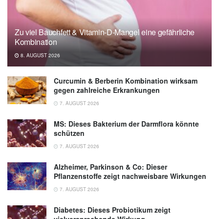
Zu viel Bauchfett & Vitamin-D-Mangel eine gefährliche
Kombination
8. AUGUST 2026
Curcumin & Berberin Kombination wirksam
gegen zahlreiche Erkrankungen
7. AUGUST 2026
MS: Dieses Bakterium der Darmflora könnte
schützen
7. AUGUST 2026
Alzheimer, Parkinson & Co: Dieser
Pflanzenstoffe zeigt nachweisbare Wirkungen
7. AUGUST 2026
Diabetes: Dieses Probiotikum zeigt
vielversprechende Wirkung