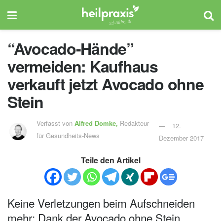
“Avocado-Hände”
vermeiden: Kaufhaus
verkauft jetzt Avocado ohne
Stein
Verfasst von
Alfred Domke,
Redakteur
12.
für Gesundheits-News
Dezember 2017
Teile den Artikel
Keine Verletzungen beim Aufschneiden
mehr: Dank der Avocado ohne Stein