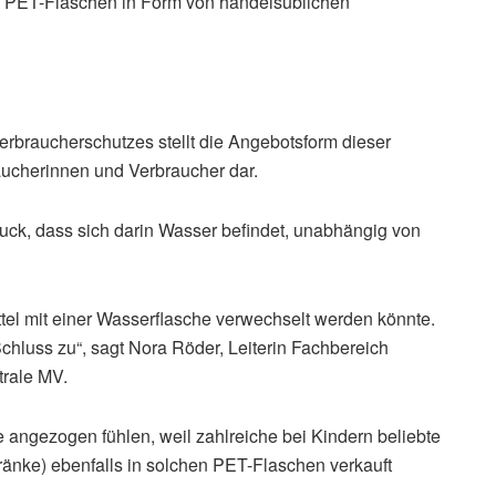
n PET-Flaschen in Form von handelsüblichen
rbraucherschutzes stellt die Angebotsform dieser
aucherinnen und Verbraucher dar.
ck, dass sich darin Wasser befindet, unabhängig von
ttel mit einer Wasserflasche verwechselt werden könnte.
chluss zu“, sagt Nora Röder, Leiterin Fachbereich
trale MV.
 angezogen fühlen, weil zahlreiche bei Kindern beliebte
tränke) ebenfalls in solchen PET-Flaschen verkauft