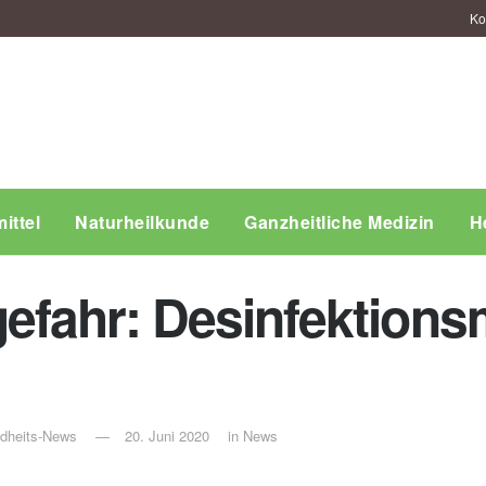
Ko
ittel
Naturheilkunde
Ganzheitliche Medizin
H
fahr: Desinfektionsmi
ndheits-News
20. Juni 2020
in
News