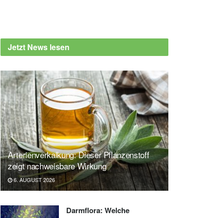
Jetzt News lesen
Arterienverkalkung: Dieser Pflanzenstoff
zeigt nachweisbare Wirkung
6. AUGUST 2026
Darmflora: Welche