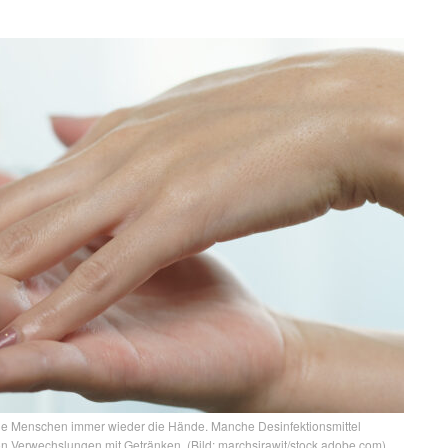
ele Menschen immer wieder die Hände. Manche Desinfektionsmittel
on Verwechslungen mit Getränken. (Bild: marchsirawit/stock.adobe.com)