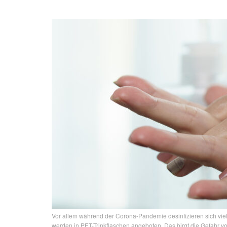
Vor allem während der Corona-Pandemie desinfizieren sich vi
werden in PET-Trinkflaschen angeboten. Das birgt die Gefahr v