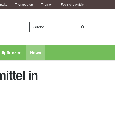
ntakt
Therapeuten
Themen
Fachliche Aufsicht
eilpflanzen
News
ttel in