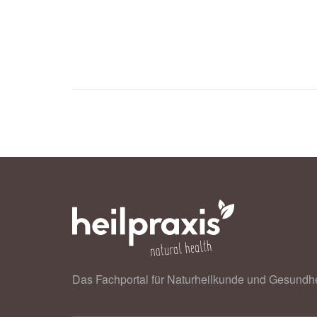
Verbraucherzentrale Mecklenburg-V
in Getränkeflaschen, (Abruf: 20.06.
Bundesarbeitsgemeinschaft Mehr Sic
Mehr Sicherheit für Kinder e.V., (Ab
Das Fachportal für Naturheilkunde und Gesundhe