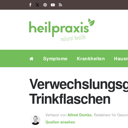
Symptome
Krankheiten
Hausm
Verwechslungsge
Trinkflaschen
Verfasst von
Alfred Domke,
Redakteur für Gesu
Quellen ansehen