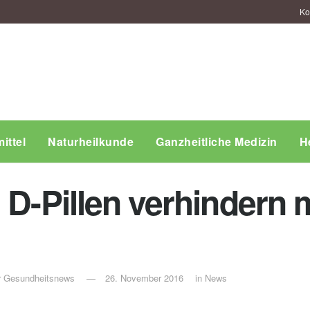
Ko
ittel
Naturheilkunde
Ganzheitliche Medizin
H
 D-Pillen verhindern 
ür Gesundheitsnews
26. November 2016
in
News