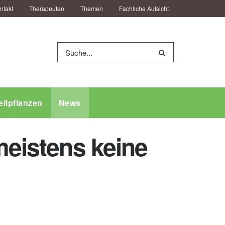
ntakt
Therapeuten
Themen
Fachliche Aufsicht
eilpflanzen
News
meistens keine