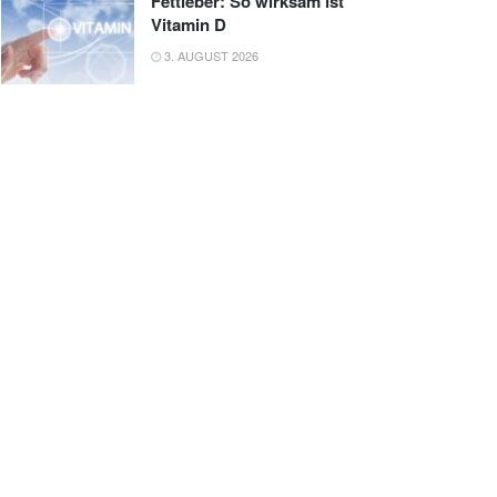
Fettleber: So wirksam ist
Vitamin D
3. AUGUST 2026