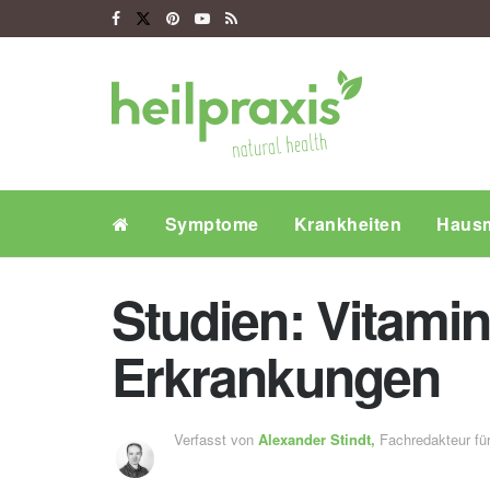
Symptome
Krankheiten
Hausm
Studien: Vitamin
Erkrankungen
Verfasst von
Alexander Stindt,
Fachredakteur f