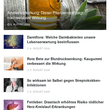
Arterienverkalkung: Dieser Pflanzenstoff zeigt
nachweisbare Wirkung
6. AUGUST 2026
Darmflora: Welche Darmbakterien unsere
Lebenserwartung beeinflussen
6. AUGUST 2026
Rote Bete zur Blutdrucksenkung: Kaugummi
verbessert die Wirkung
6. AUGUST 2026
So wirksam ist Salbei gegen Streptokokken-
Infektionen
6. AUGUST 2026
Fettleber: Drastisch erhöhtes Risiko tödlicher
Herz-Kreislauf-Erkrankungen