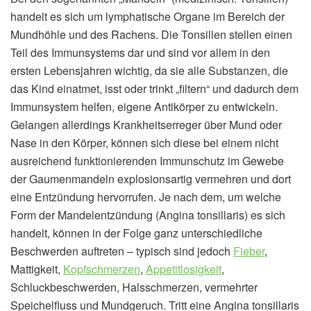
handelt es sich um lymphatische Organe im Bereich der
Mundhöhle und des Rachens. Die Tonsillen stellen einen
Teil des Immunsystems dar und sind vor allem in den
ersten Lebensjahren wichtig, da sie alle Substanzen, die
das Kind einatmet, isst oder trinkt „filtern“ und dadurch dem
Immunsystem helfen, eigene Antikörper zu entwickeln.
Gelangen allerdings Krankheitserreger über Mund oder
Nase in den Körper, können sich diese bei einem nicht
ausreichend funktionierenden Immunschutz im Gewebe
der Gaumenmandeln explosionsartig vermehren und dort
eine Entzündung hervorrufen. Je nach dem, um welche
Form der Mandelentzündung (Angina tonsillaris) es sich
handelt, können in der Folge ganz unterschiedliche
Beschwerden auftreten – typisch sind jedoch
Fieber
,
Mattigkeit,
Kopfschmerzen
,
Appetitlosigkeit
,
Schluckbeschwerden, Halsschmerzen, vermehrter
Speichelfluss und Mundgeruch. Tritt eine Angina tonsillaris