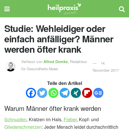
Studie: Wehleidiger oder
einfach anfälliger? Männer
werden öfter krank
Verfasst von
Alfred Domke,
Redakteur
14.
für Gesundheits-News
November 2017
Teile den Artikel
Warum Männer öfter krank werden
Schnupfen
, Kratzen im Hals,
Fieber
, Kopf- und
Gliederschmerzen
: Jeder Mensch leidet durchschnittlich