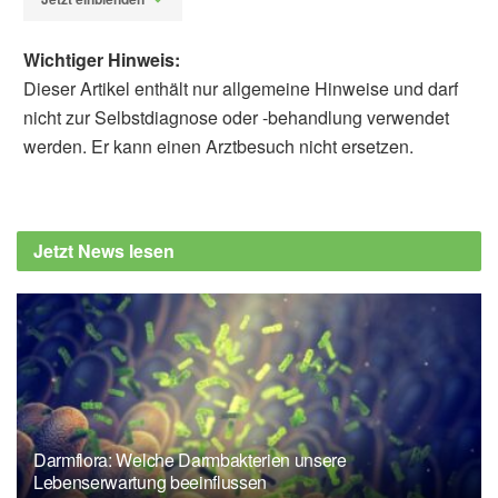
Wichtiger Hinweis:
Dieser Artikel enthält nur allgemeine Hinweise und darf
nicht zur Selbstdiagnose oder -behandlung verwendet
werden. Er kann einen Arztbesuch nicht ersetzen.
Alfred Domke
Verbraucherzentrale Rheinland-Pfalz:
Acrylamid in Plätzchen - Tipps für die
Jetzt News lesen
Weihnachtsbäckerei, (Abruf: 30.11.2022)
Europäische Behörde für
Lebensmittelsicherheit: Acrylamid in
Lebensmitteln ist ein Problem für die
öffentliche Gesundheit, (Abruf: 30.11.2022),
Europäische Behörde für
Lebensmittelsicherheit
Darmflora: Welche Darmbakterien unsere
Food Standards Agency: Acrylamide, (Abruf:
Lebenserwartung beeinflussen
30.11.2022),
Food Standards Agency