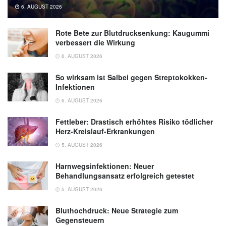
6. AUGUST 2026
Verbraucherzentrale Rheinland-Pfalz:
Acrylamid: Problematischer Stoff in
Rote Bete zur Blutdrucksenkung: Kaugummi
Lebensmitteln, (Abruf: 30.11.2022),
verbessert die Wirkung
Verbraucherzentrale Rheinland-Pfalz
6. AUGUST 2026
So wirksam ist Salbei gegen Streptokokken-
Infektionen
6. AUGUST 2026
Fettleber: Drastisch erhöhtes Risiko tödlicher
Herz-Kreislauf-Erkrankungen
5. AUGUST 2026
Harnwegsinfektionen: Neuer
Behandlungsansatz erfolgreich getestet
5. AUGUST 2026
Bluthochdruck: Neue Strategie zum
Gegensteuern