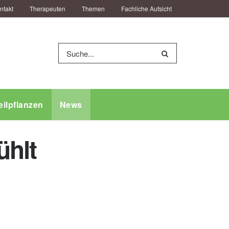
ntakt
Therapeuten
Themen
Fachliche Aufsicht
eilpflanzen
News
ühlt