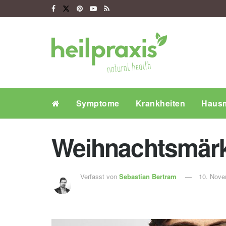
Symptome
Krankheiten
Hausm
Weihnachtsmärkt
Verfasst von
Sebastian Bertram
10. Nove