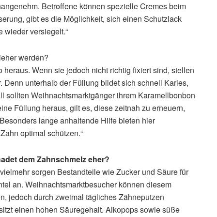
 unangenehm. Betroffene können spezielle Cremes beim
erung, gibt es die Möglichkeit, sich einen Schutzlack
 wieder versiegelt.“
ieher werden?
 heraus. Wenn sie jedoch nicht richtig fixiert sind, stellen
. Denn unterhalb der Füllung bildet sich schnell Karies,
all sollten Weihnachtsmarktgänger ihrem Karamellbonbon
eine Füllung heraus, gilt es, diese zeitnah zu erneuern,
sonders lange anhaltende Hilfe bieten hier
 Zahn optimal schützen.“
chadet dem Zahnschmelz eher?
vielmehr sorgen Bestandteile wie Zucker und Säure für
antel an. Weihnachtsmarktbesucher können diesem
n, jedoch durch zweimal tägliches Zähneputzen
itzt einen hohen Säuregehalt. Alkopops sowie süße