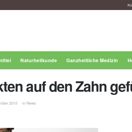
Ko
ittel
Naturheilkunde
Ganzheitliche Medizin
H
en auf den Zahn gef
mber 2015
in
News