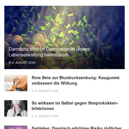
Darmflora: Welche Darmbakterien unsere
Lebenserwartung beeinflussen
6. AUGUST 2026
Rote Bete zur Blutdrucksenkung: Kaugummi
verbessert die Wirkung
6. AUGUST 2026
So wirksam ist Salbei gegen Streptokokken-
Infektionen
6. AUGUST 2026
Fettleber: Drastisch erhöhtes Risiko tödlicher