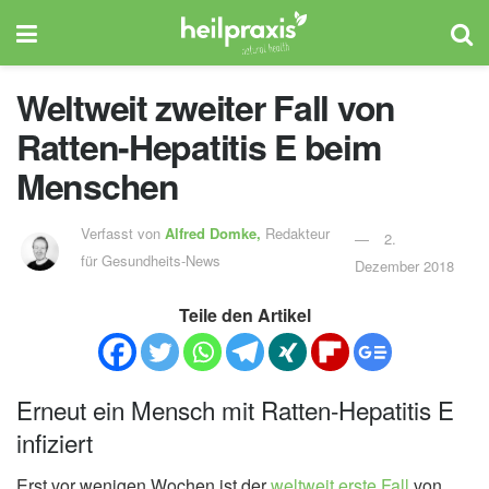
Weltweit zweiter Fall von
Ratten-Hepatitis E beim
Menschen
Verfasst von
Alfred Domke,
Redakteur
2.
für Gesundheits-News
Dezember 2018
Teile den Artikel
Erneut ein Mensch mit Ratten-Hepatitis E
infiziert
Erst vor wenigen Wochen ist der
weltweit erste Fall
von