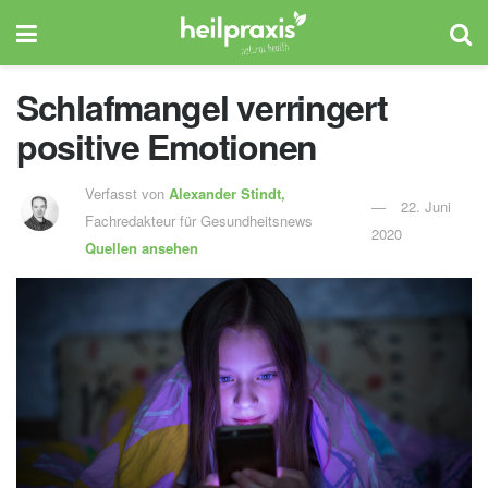
Schlafmangel verringert
positive Emotionen
Verfasst von
Alexander Stindt,
22. Juni
Fachredakteur für Gesundheitsnews
2020
Quellen ansehen