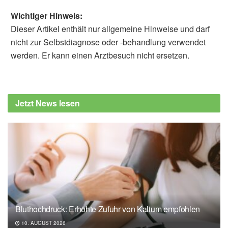
Wichtiger Hinweis:
Dieser Artikel enthält nur allgemeine Hinweise und darf
nicht zur Selbstdiagnose oder -behandlung verwendet
werden. Er kann einen Arztbesuch nicht ersetzen.
Alexander Stindt
Ingvild Saksvik-Lehouillier, Simen Berg
Saksvik, Johanna Dahlberg, Tiril K Tanum,
Jetzt News lesen
Heidi Ringen et al.: Mild to moderate partial
sleep deprivation is associated with
increased impulsivity and decreased positive
affect in young adults, in Sleep (Veröffentlicht
19.04.2020),
Sleep
Bluthochdruck: Erhöhte Zufuhr von Kalium empfohlen
10. AUGUST 2026