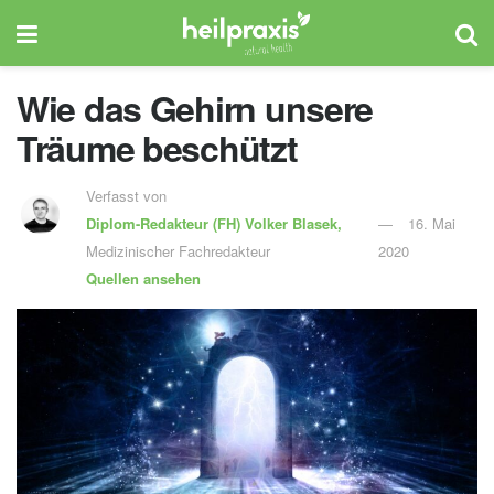
Wie das Gehirn unsere
Träume beschützt
Verfasst von
Diplom-Redakteur (FH)
Volker Blasek,
16. Mai
Medizinischer Fachredakteur
2020
Quellen ansehen