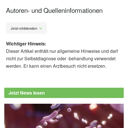
Autoren- und Quelleninformationen
Jetzt einblenden
Wichtiger Hinweis:
Dieser Artikel enthält nur allgemeine Hinweise und darf
nicht zur Selbstdiagnose oder -behandlung verwendet
werden. Er kann einen Arztbesuch nicht ersetzen.
Diplom-Redakteur (FH) Volker Blasek
French National Centre for Scientific
Research: The dreaming brain tunes out the
Jetzt News lesen
outside world (veröffentlicht: 14.05.2020),
cnrs.fr
Matthieu Koroma, Celia Lacaux, Thomas
Andrillon, u.a.: Sleepers Selectively
Suppress Informative Inputs during Rapid