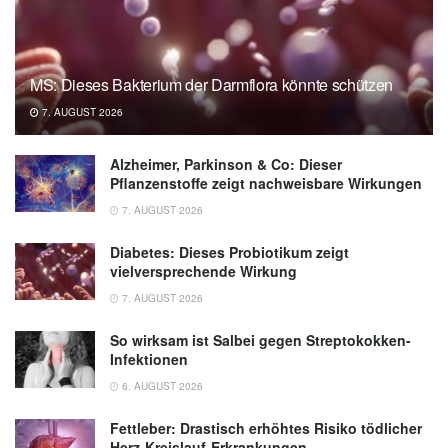
Eye Movements; in: Current Biology, 2020,
cell.com
MS: Dieses Bakterium der Darmflora könnte schützen
7. AUGUST 2026
Alzheimer, Parkinson & Co: Dieser
Pflanzenstoffe zeigt nachweisbare Wirkungen
7. AUGUST 2026
Diabetes: Dieses Probiotikum zeigt
vielversprechende Wirkung
7. AUGUST 2026
So wirksam ist Salbei gegen Streptokokken-
Infektionen
6. AUGUST 2026
Fettleber: Drastisch erhöhtes Risiko tödlicher
Herz-Kreislauf-Erkrankungen