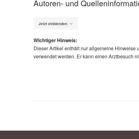
Autoren- und Quelleninformat
Jetzt einblenden
Wichtiger Hinweis:
Dieser Artikel enthält nur allgemeine Hinweise 
Fabian Peters
verwendet werden. Er kann einen Arztbesuch ni
Zhiting Chen, Zhe Wang, Hao Ma, H
cells mediated the causal relations
Mendelian randomization study. Prov
(veröffentlicht 16.04.2024),
frontiers