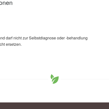
ionen
und darf nicht zur Selbstdiagnose oder -behandlung
cht ersetzen.
ejing Bao, Ting Jiang, Ting Yang, Shudong Ma: Immune
hip between the gut microbiota and lung cancer: a
isionally accepted; in: Frontiers in Microbiology
in.org