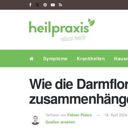
Symptome
Krankheiten
Hausm
Wie die Darmflo
zusammenhäng
Verfasst von
Fabian Peters
18. April 2024
Quellen ansehen