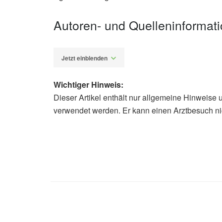
Autoren- und Quelleninformat
Jetzt einblenden
Wichtiger Hinweis:
Dieser Artikel enthält nur allgemeine Hinweise 
Fabian Peters
verwendet werden. Er kann einen Arztbesuch ni
Catherine Bigras, Riccardo Mazzoli, 
Marco Vinceti, Jean-Philippe Drouin
cognitive outcomes: a systematic re
(veröffentlicht 16.10.2025),
advances