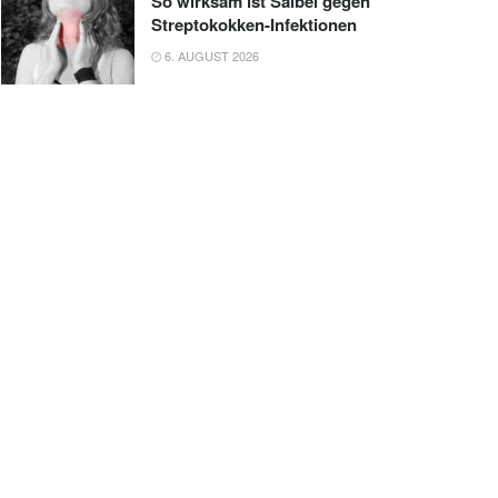
So wirksam ist Salbei gegen
Streptokokken-Infektionen
6. AUGUST 2026