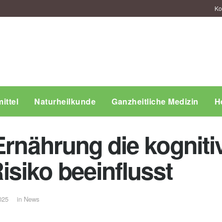
Ko
ittel
Naturheilkunde
Ganzheitliche Medizin
H
Ernährung die kogniti
siko beeinflusst
025
in
News