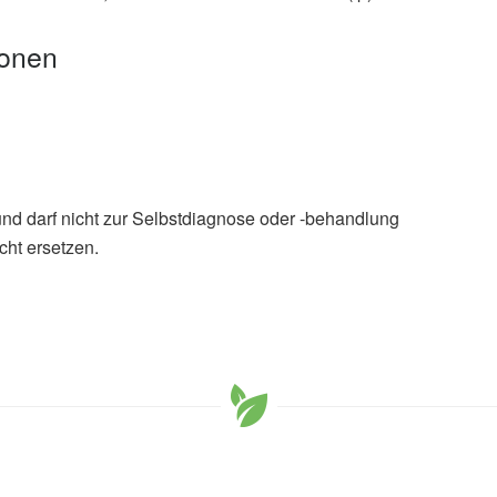
ionen
und darf nicht zur Selbstdiagnose oder -behandlung
cht ersetzen.
Danielle Laurin, Marcella Malavolti, Giulia Barbolini,
-Chartier, Tommaso Filippini: Plant-based diets and
view and meta-analysis; in: Advances in Nutrition
.nutrition.org