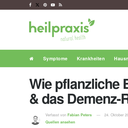
Symptome
Krankheiten
Hausm
Wie pflanzliche 
& das Demenz-Ri
Verfasst von
Fabian Peters
24. Oktober 2
Quellen ansehen