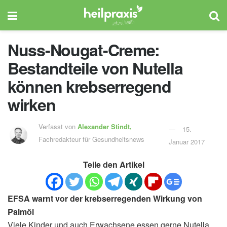
Nuss-Nougat-Creme:
Bestandteile von Nutella
können krebserregend
wirken
Verfasst von
Alexander Stindt,
15.
Fachredakteur für Gesundheitsnews
Januar 2017
Teile den Artikel
EFSA warnt vor der krebserregenden Wirkung von
Palmöl
Viele Kinder und auch Erwachsene essen gerne Nutella