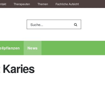
ntakt
Therapeuten
Themen
Fachliche Aufsicht
eilpflanzen
News
 Karies