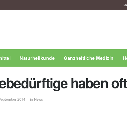
Ko
ittel
Naturheilkunde
Ganzheitliche Medizin
H
ebedürftige haben oft
September 2014
in
News