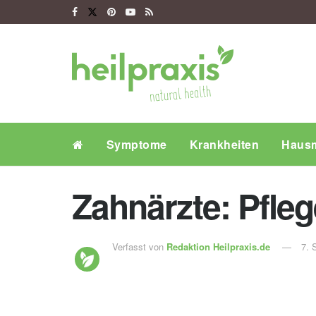
Symptome
Krankheiten
Hausm
Zahnärzte: Pfleg
Verfasst von
Redaktion Heilpraxis.de
7. 