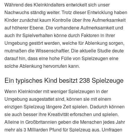
Während des Kleinkindalters entwickelt sich unser
Nachwuchs ständig weiter. Trotz dieser Entwicklung haben
Kinder zunächst kaum Kontrolle über ihre Aufmerksamkeit
auf höherer Ebene. Die vorhandene Aufmerksamkeit und
auch ihr Spielverhalten könne durch Faktoren in ihrer
Umgebung gestört werden, welche für Ablenkung sorgen,
mutmaßen die Wissenschaftler. Die aktuelle Studie deute
darauf hin, dass eine hohe Fülle von Spielzeugen eine
solche Ablenkung hervorrufen kann.
Ein typisches Kind besitzt 238 Spielzeuge
Wenn Kleinkinder mit weniger Spielzeugen in der
Umgebung ausgestattet sind, können sie mit einem
einzigen Spielzeug längere Zeit spielen. Dadurch können
sie auch besser ihre Kreativität erforschen und spielen.
Alleine in Großbritannien geben die Menschen jedes Jahr
mehr als 3 Milliarden Pfund für Spielzeug aus. Umfragen