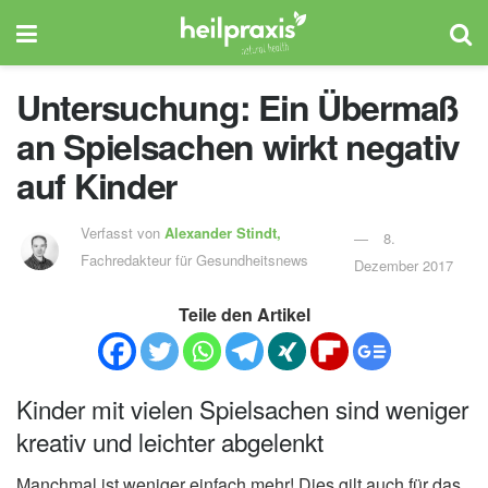
Untersuchung: Ein Übermaß
an Spielsachen wirkt negativ
auf Kinder
Verfasst von
Alexander Stindt,
8.
Fachredakteur für Gesundheitsnews
Dezember 2017
Teile den Artikel
Kinder mit vielen Spielsachen sind weniger
kreativ und leichter abgelenkt
Manchmal ist weniger einfach mehr! Dies gilt auch für das