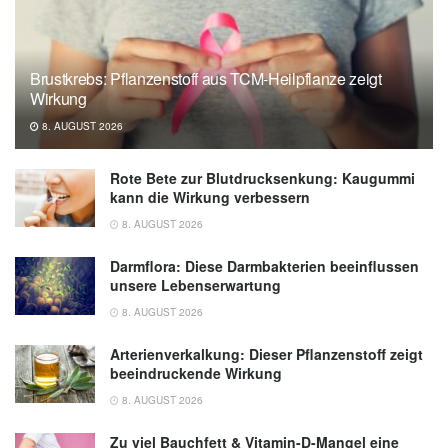
Brustkrebs: Pflanzenstoff aus TCM-Heilpflanze zeigt
Wirkung
8. AUGUST 2026
Rote Bete zur Blutdrucksenkung: Kaugummi
kann die Wirkung verbessern
8. AUGUST 2026
Darmflora: Diese Darmbakterien beeinflussen
unsere Lebenserwartung
8. AUGUST 2026
Arterienverkalkung: Dieser Pflanzenstoff zeigt
beeindruckende Wirkung
8. AUGUST 2026
Zu viel Bauchfett & Vitamin-D-Mangel eine