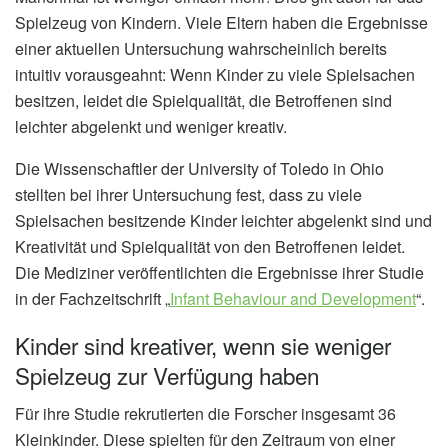
Spielzeug von Kindern. Viele Eltern haben die Ergebnisse
einer aktuellen Untersuchung wahrscheinlich bereits
intuitiv vorausgeahnt: Wenn Kinder zu viele Spielsachen
besitzen, leidet die Spielqualität, die Betroffenen sind
leichter abgelenkt und weniger kreativ.
Die Wissenschaftler der University of Toledo in Ohio
stellten bei ihrer Untersuchung fest, dass zu viele
Spielsachen besitzende Kinder leichter abgelenkt sind und
Kreativität und Spielqualität von den Betroffenen leidet.
Die Mediziner veröffentlichten die Ergebnisse ihrer Studie
in der Fachzeitschrift „
Infant Behaviour and Development
“.
Kinder sind kreativer, wenn sie weniger
Spielzeug zur Verfügung haben
Für ihre Studie rekrutierten die Forscher insgesamt 36
Kleinkinder. Diese spielten für den Zeitraum von einer