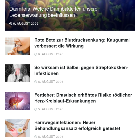
Darmflora: Welche Darmbakterien unsere
Lebenserwartung beeinflussen
6. AUGUST 2026
Rote Bete zur Blutdrucksenkung: Kaugummi
verbessert die Wirkung
6. AUGUST 2026
So wirksam ist Salbei gegen Streptokokken-
Infektionen
6. AUGUST 2026
Fettleber: Drastisch erhöhtes Risiko tödlicher
Herz-Kreislauf-Erkrankungen
5. AUGUST 2026
Harnwegsinfektionen: Neuer
Behandlungsansatz erfolgreich getestet
5. AUGUST 2026