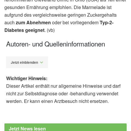
gesunden Ernährung empfohlen. Die Marmelade ist
aufgrund des vergleichsweise geringen Zuckergehalts
auch
zum Abnehmen
oder bei vorliegendem
Typ-2-
Diabetes geeignet
. (vb)
Autoren- und Quelleninformationen
Jetzt einblenden
Wichtiger Hinweis:
Dieser Artikel enthält nur allgemeine Hinweise und darf
nicht zur Selbstdiagnose oder -behandlung verwendet
werden. Er kann einen Arztbesuch nicht ersetzen.
Diplom-Redakteur (FH) Volker Blasek
Cleveland Clinic: Recipe: Berry Chia Seed
Jam (veröffentlicht: 02.07.2021),
Jetzt News lesen
health.clevelandclinic.org