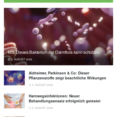
Verbraucherzentrale Bundesverband e.V.:
Zucker und Fruchtzuckergehalt in
Marmeladen (Stand: 19.06.2018),
lebensmittelklarheit.de
Bundeszentrum für Ernährung: Essen und
Trinken bei Diabetes Typ 2 (Stand:
16.03.2020),
bzfe.de
MS: Dieses Bakterium der Darmflora kann schützen
5. AUGUST 2026
Alzheimer, Parkinson & Co: Dieser
Pflanzenstoffe zeigt beachtliche Wirkungen
5. AUGUST 2026
Harnwegsinfektionen: Neuer
Behandlungsansatz erfolgreich getestet
5. AUGUST 2026