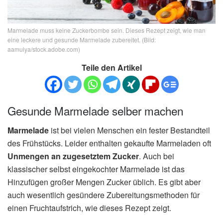
Marmelade muss keine Zuckerbombe sein. Dieses Rezept zeigt, wie man
eine leckere und gesunde Marmelade zubereitet. (Bild:
aamulya/stock.adobe.com)
Teile den Artikel
Gesunde Marmelade selber machen
Marmelade
ist bei vielen Menschen ein fester Bestandteil
des Frühstücks. Leider enthalten gekaufte Marmeladen oft
Unmengen an zugesetztem Zucker
. Auch bei
klassischer selbst eingekochter Marmelade ist das
Hinzufügen großer Mengen Zucker üblich. Es gibt aber
auch wesentlich gesündere Zubereitungsmethoden für
einen Fruchtaufstrich, wie dieses Rezept zeigt.