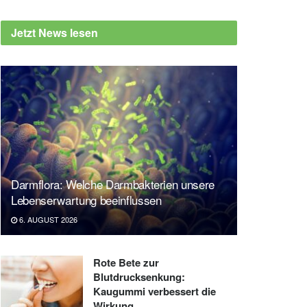
Jetzt News lesen
Darmflora: Welche Darmbakterien unsere
Lebenserwartung beeinflussen
6. AUGUST 2026
Rote Bete zur
Blutdrucksenkung:
Kaugummi verbessert die
Wirkung