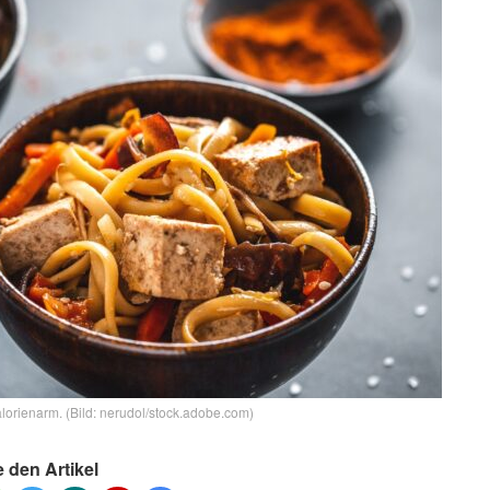
alorienarm. (Bild: nerudol/stock.adobe.com)
e den Artikel