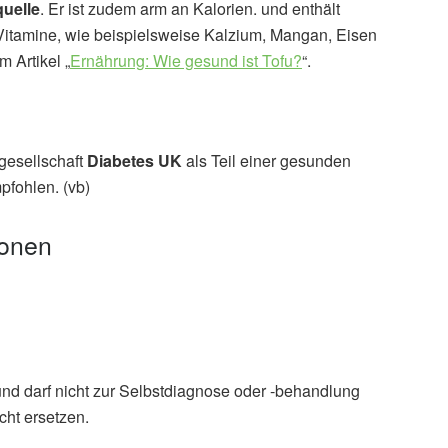
quelle
. Er ist zudem arm an Kalorien. und enthält
Vitamine, wie beispielsweise Kalzium, Mangan, Eisen
 Artikel „
Ernährung: Wie gesund ist Tofu?
“.
gesellschaft
Diabetes UK
als Teil einer gesunden
pfohlen. (vb)
ionen
und darf nicht zur Selbstdiagnose oder -behandlung
ek
cht ersetzen.
Abruf: 02.11.2022),
diabetes.org.uk