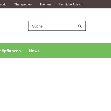
ntakt
Therapeuten
Themen
Fachliche Aufsicht
eilpflanzen
News