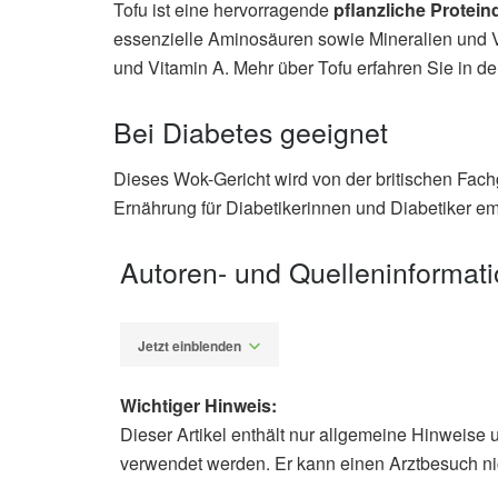
Tofu ist eine hervorragende
pflanzliche Protein
essenzielle Aminosäuren sowie Mineralien und 
und Vitamin A. Mehr über Tofu erfahren Sie in dem
Bei Diabetes geeignet
Dieses Wok-Gericht wird von der britischen Fach
Ernährung für Diabetikerinnen und Diabetiker em
Autoren- und Quelleninformat
Jetzt einblenden
Wichtiger Hinweis:
Dieser Artikel enthält nur allgemeine Hinweise 
Diplom-Redakteur (FH) Volker Blas
verwendet werden. Er kann einen Arztbesuch ni
Diabetes UK: Tofu Noodle Stir Fry (