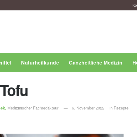
Ko
ittel
Naturheilkunde
Ganzheitliche Medizin
H
Tofu
sek,
Medizinischer Fachredakteur
6. November 2022
in
Rezepte