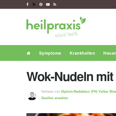
Symptome
Krankheiten
Hausm
Wok-Nudeln mit 
Verfasst von
Diplom-Redakteur (FH)
Volker Bla
Quellen ansehen