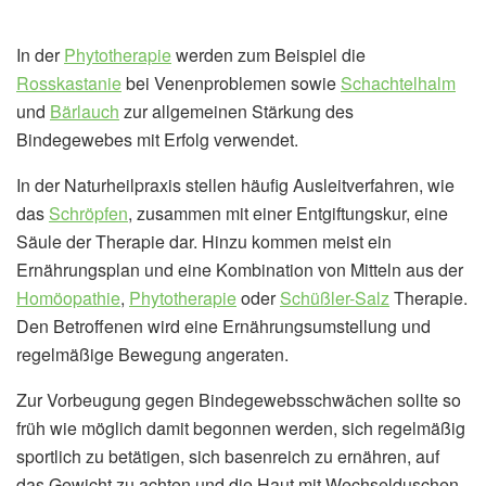
In der
Phytotherapie
werden zum Beispiel die
Rosskastanie
bei Venenproblemen sowie
Schachtelhalm
und
Bärlauch
zur allgemeinen Stärkung des
Bindegewebes mit Erfolg verwendet.
In der Naturheilpraxis stellen häufig Ausleitverfahren, wie
das
Schröpfen
, zusammen mit einer Entgiftungskur, eine
Säule der Therapie dar. Hinzu kommen meist ein
Ernährungsplan und eine Kombination von Mitteln aus der
Homöopathie
,
Phytotherapie
oder
Schüßler-Salz
Therapie.
Den Betroffenen wird eine Ernährungsumstellung und
regelmäßige Bewegung angeraten.
Zur Vorbeugung gegen Bindegewebsschwächen sollte so
früh wie möglich damit begonnen werden, sich regelmäßig
sportlich zu betätigen, sich basenreich zu ernähren, auf
das Gewicht zu achten und die Haut mit Wechselduschen