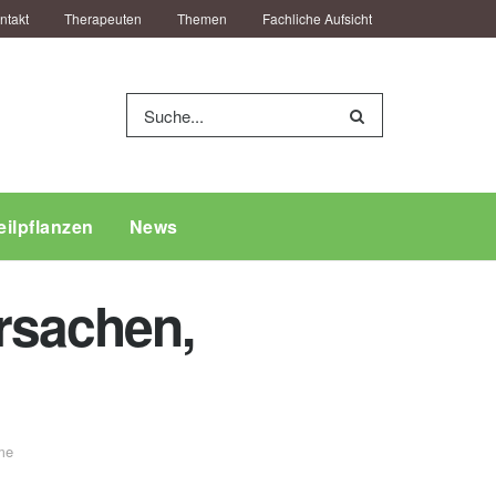
ntakt
Therapeuten
Themen
Fachliche Aufsicht
eilpflanzen
News
rsachen,
me