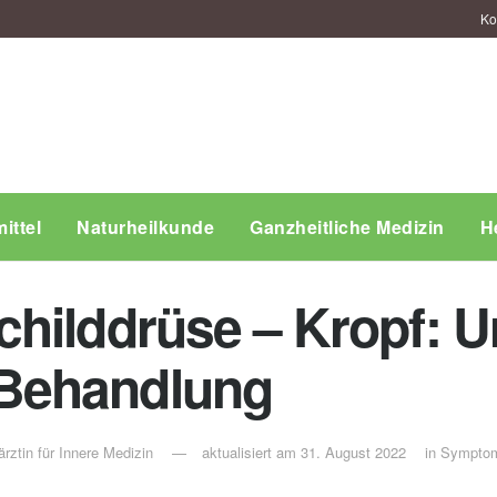
Ko
ittel
Naturheilkunde
Ganzheitliche Medizin
H
hilddrüse – Kropf: U
Behandlung
rztin für Innere Medizin
aktualisiert am 31. August 2022
in
Sympto