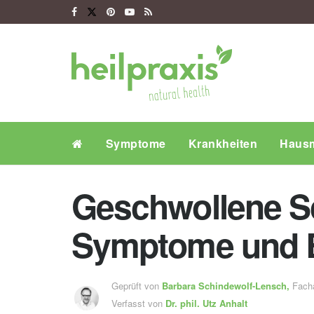
Symptome
Krankheiten
Hausm
Geschwollene Sc
Symptome und 
Geprüft von
Barbara Schindewolf-Lensch
,
Fachä
Verfasst von
Dr. phil.
Utz Anhalt