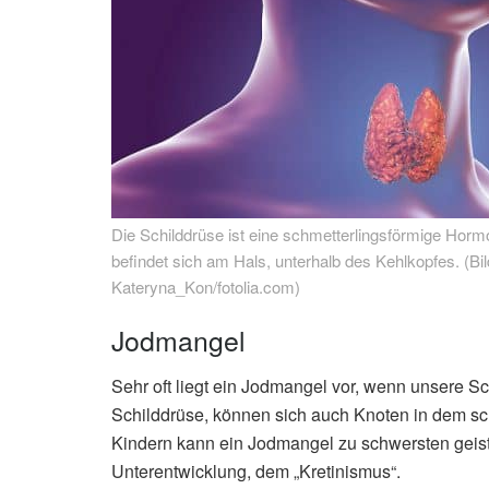
Die Schilddrüse ist eine schmetterlingsförmige Horm
befindet sich am Hals, unterhalb des Kehlkopfes. (Bil
Kateryna_Kon/fotolia.com)
Jodmangel
Sehr oft liegt ein Jodmangel vor, wenn unsere Sc
Schilddrüse, können sich auch Knoten in dem sc
Kindern kann ein Jodmangel zu schwersten geis
Unterentwicklung, dem „Kretinismus“.