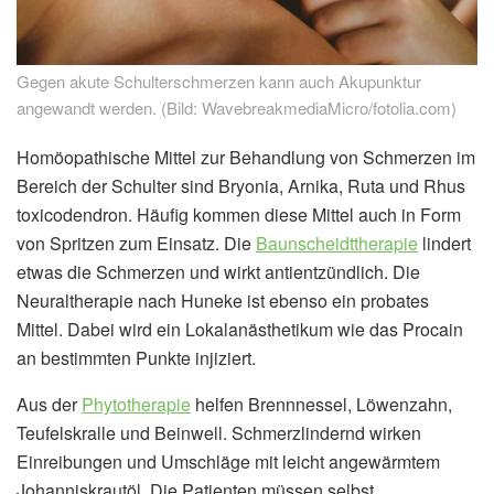
Gegen akute Schulterschmerzen kann auch Akupunktur
angewandt werden. (Bild: WavebreakmediaMicro/fotolia.com)
Homöopathische Mittel zur Behandlung von Schmerzen im
Bereich der Schulter sind Bryonia, Arnika, Ruta und Rhus
toxicodendron. Häufig kommen diese Mittel auch in Form
von Spritzen zum Einsatz. Die
Baunscheidttherapie
lindert
etwas die Schmerzen und wirkt antientzündlich. Die
Neuraltherapie nach Huneke ist ebenso ein probates
Mittel. Dabei wird ein Lokalanästhetikum wie das Procain
an bestimmten Punkte injiziert.
Aus der
Phytotherapie
helfen Brennnessel, Löwenzahn,
Teufelskralle und Beinwell. Schmerzlindernd wirken
Einreibungen und Umschläge mit leicht angewärmtem
Johanniskrautöl. Die Patienten müssen selbst