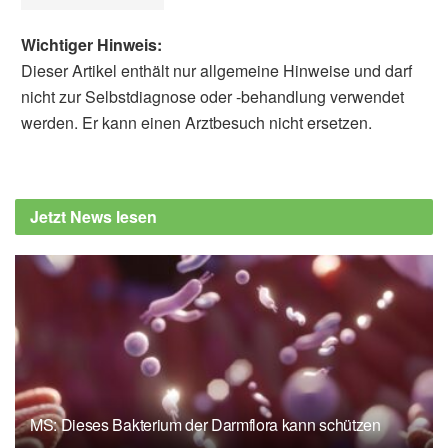
Wichtiger Hinweis:
Dieser Artikel enthält nur allgemeine Hinweise und darf
nicht zur Selbstdiagnose oder -behandlung verwendet
werden. Er kann einen Arztbesuch nicht ersetzen.
Susanne Waschke
Barbara Schindewolf-
Lensch
Danielle Campagne: Schulterluxation, MSD
Jetzt News lesen
Manual, (Abruf 03.09.2019),
MSD
Ulrich Brunner et al.: S2e-Leitlinie
„Rotatorenmanschette“, Deutsche
Gesellschaft für Orthopädie und
Orthopädische Chirurgie (DGOOC), (Abruf
03.09.2019),
AWMF
Ina Aschenbrenner, Peter Biberthaler: AC-
Gelenksluxation
MS: Dieses Bakterium der Darmflora kann schützen
(Schultereckgelenksprengung), Deutsche