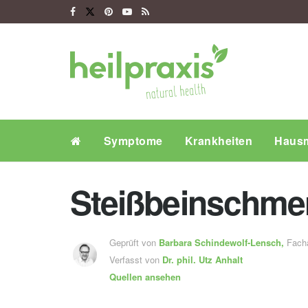
Symptome
Krankheiten
Hausm
Steißbeinschme
Geprüft von
Barbara Schindewolf-Lensch
,
Fachä
Verfasst von
Dr. phil.
Utz Anhalt
Quellen ansehen