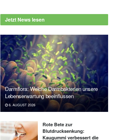
Jetzt News lesen
Darmflora: Welche Darmbakterien unsere
Lebenserwartung beeinflussen
6. AUGUST 2026
Rote Bete zur
Blutdrucksenkung:
Kaugummi verbessert die