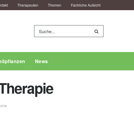
ntakt
Therapeuten
Themen
Fachliche Aufsicht
eilpflanzen
News
Therapie
ome