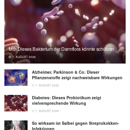
Deutsche Herzstiftung: Bluthochdruck: Das
sollten Betroffene wissen (Abruf:
04.09.2019),
herzstiftung.de
H. R. Koelz, P. G. Lankisch, S. Müller-Lissner:
Fibel der gastrointestinalen Leitsymptome,
Springer Verlag, 1995
MS: Dieses Bakterium der Darmflora könnte schützen
7. AUGUST 2026
Alzheimer, Parkinson & Co: Dieser
Pflanzenstoffe zeigt nachweisbare Wirkungen
7. AUGUST 2026
Diabetes: Dieses Probiotikum zeigt
vielversprechende Wirkung
7. AUGUST 2026
So wirksam ist Salbei gegen Streptokokken-
Infektionen