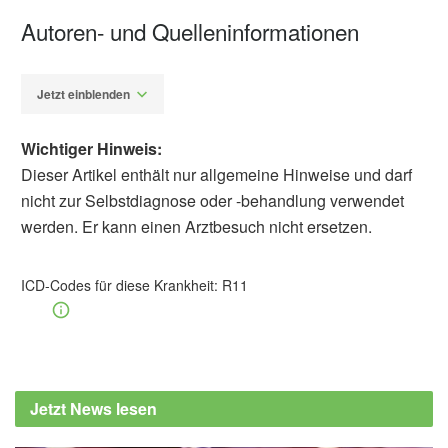
Autoren- und Quelleninformationen
Jetzt einblenden
Wichtiger Hinweis:
Dieser Artikel enthält nur allgemeine Hinweise und darf
nicht zur Selbstdiagnose oder -behandlung verwendet
werden. Er kann einen Arztbesuch nicht ersetzen.
Susanne Waschke
Barbara Schindewolf-
Lensch
ICD-Codes für diese Krankheit:
R11
Norton J. Greenberger: Übelkeit und
Erbrechen, MSD Manual, (Abruf 04.09.2019),
MSD
Christoph Raschka, Stephanie Ruf: Sport
Jetzt News lesen
und Ernährung, Thieme Verlag, 3. Auflage,
2017