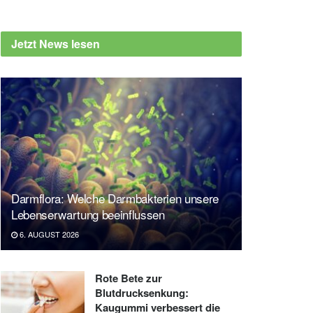
Jetzt News lesen
Darmflora: Welche Darmbakterien unsere
Lebenserwartung beeinflussen
6. AUGUST 2026
Rote Bete zur
Blutdrucksenkung:
Kaugummi verbessert die