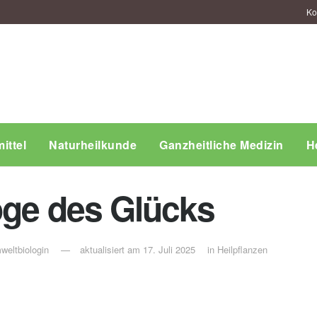
Ko
ittel
Naturheilkunde
Ganzheitliche Medizin
H
roge des Glücks
weltbiologin
aktualisiert am 17. Juli 2025
in
Heilpflanzen