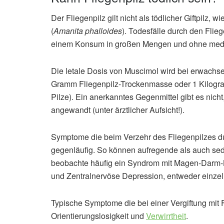
Der Fliegenpilz gilt nicht als tödlicher Giftpilz,
(
Amanita phalloides
). Todesfälle durch den Flie
einem Konsum in großen Mengen und ohne medi
Die letale Dosis von Muscimol wird bei erwach
Gramm Fliegenpilz-Trockenmasse oder 1 Kilogram
Pilze). Ein anerkanntes Gegenmittel gibt es nic
angewandt (unter ärztlicher Aufsicht!).
Symptome die beim Verzehr des Fliegenpilzes du
gegenläufig. So können aufregende als auch sed
beobachte häufig ein Syndrom mit Magen-Darm
und Zentralnervöse Depression, entweder einzel
Typische Symptome die bei einer Vergiftung mit F
Orientierungslosigkeit und
Verwirrtheit
.