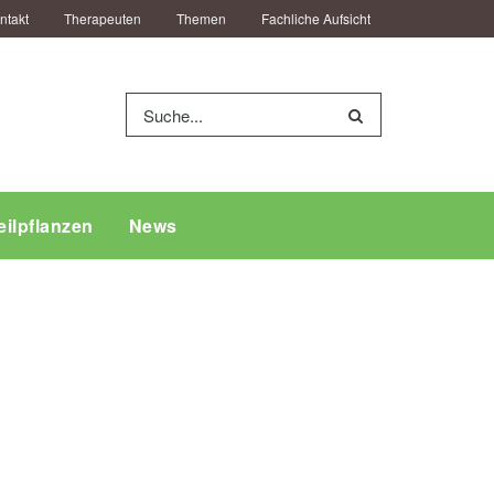
ntakt
Therapeuten
Themen
Fachliche Aufsicht
eilpflanzen
News