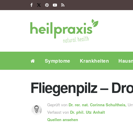
Symptome
Krankheiten
Hausm
Fliegenpilz – D
Geprüft von
Dr. rer. nat.
Corinna Schultheis
,
Um
Verfasst von
Dr. phil.
Utz Anhalt
Quellen ansehen