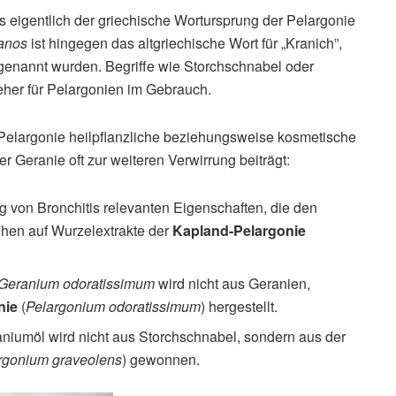
 eigentlich der griechische Wortursprung der Pelargonie
anos
ist hingegen das altgriechische Wort für „Kranich”,
genannt wurden. Begriffe wie Storchschnabel oder
her für Pelargonien im Gebrauch.
 Pelargonie heilpflanzliche beziehungsweise kosmetische
r Geranie oft zur weiteren Verwirrung beiträgt:
 von Bronchitis relevanten Eigenschaften, die den
hen auf Wurzelextrakte der
Kapland-Pelargonie
Geranium odoratissimum
wird nicht aus Geranien,
nie
(
Pelargonium odoratissimum
) hergestellt.
niumöl wird nicht aus Storchschnabel, sondern aus der
rgonium graveolens
) gewonnen.