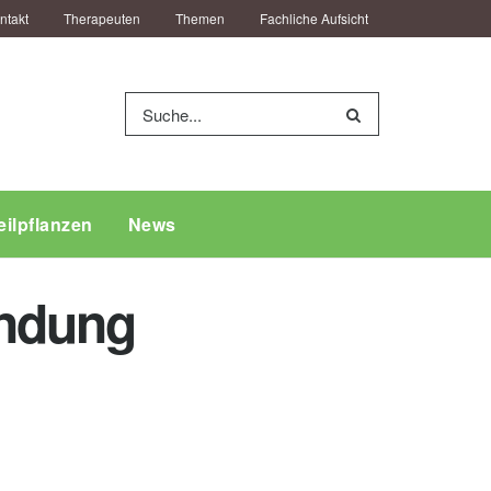
ntakt
Therapeuten
Themen
Fachliche Aufsicht
eilpflanzen
News
endung