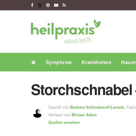
Symptome
Krankheiten
Hausm
Storchschnabel
Geprüft von
Barbara Schindewolf-Lensch
,
Fachä
Verfasst von
Miriam Adam
Quellen ansehen