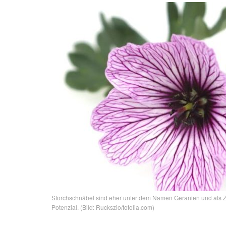
Storchschnäbel sind eher unter dem Namen Geranien und als Zie
Potenzial. (Bild: Ruckszio/fotolia.com)