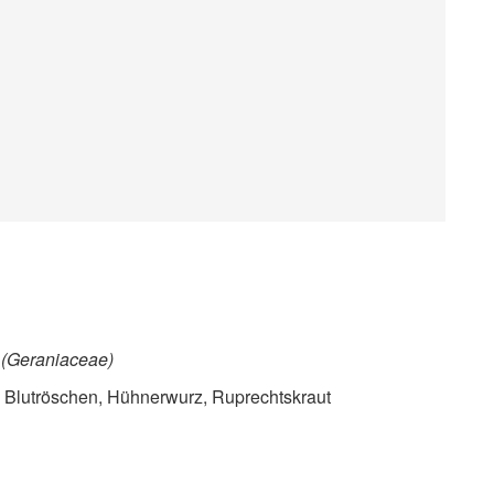
e
(Geraniaceae)
 Blutröschen, Hühnerwurz, Ruprechtskraut