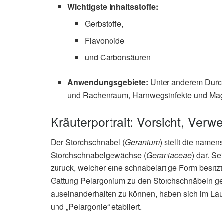
Wichtigste Inhaltsstoffe:
Gerbstoffe,
Flavonoide
und Carbonsäuren
Anwendungsgebiete:
Unter anderem Durch
und Rachenraum, Harnwegsinfekte und Ma
Kräuterportrait: Vorsicht, Ver
Der Storchschnabel (
Geranium
) stellt die name
Storchschnabelgewächse (
Geraniaceae
) dar. S
zurück, welcher eine schnabelartige Form besitzt
Gattung Pelargonium zu den Storchschnäbeln g
auseinanderhalten zu können, haben sich im Lau
und „Pelargonie“ etabliert.