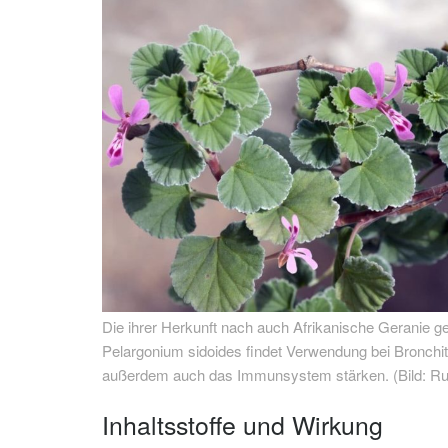
Die ihrer Herkunft nach auch Afrikanische Geranie g
Pelargonium sidoides findet Verwendung bei Bronchiti
außerdem auch das Immunsystem stärken. (Bild: Ruc
Inhaltsstoffe und Wirkung