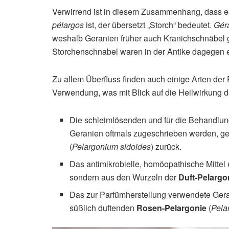
Verwirrend ist in diesem Zusammenhang, dass es
pélargos
ist, der übersetzt „Storch“ bedeutet.
Gér
weshalb Geranien früher auch Kranichschnäbel 
Storchenschnabel waren in der Antike dagegen e
Zu allem Überfluss finden auch einige Arten der
Verwendung, was mit Blick auf die Heilwirkung de
Die schleimlösenden und für die Behandlung
Geranien oftmals zugeschrieben werden, ge
(
Pelargonium sidoides
) zurück.
Das antimikrobielle, homöopathische Mittel
sondern aus den Wurzeln der
Duft-Pelargo
Das zur Parfümherstellung verwendete Gera
süßlich duftenden
Rosen-Pelargonie
(
Pela