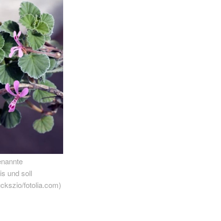
enannte
s und soll
kszio/fotolia.com)