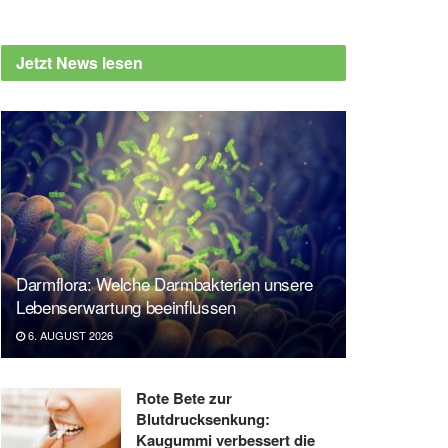
Jetzt News lesen
Darmflora: Welche Darmbakterien unsere
Lebenserwartung beeinflussen
6. AUGUST 2026
Rote Bete zur
Blutdrucksenkung:
Kaugummi verbessert die