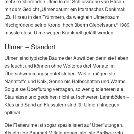
mehr existierenden Ulme in der Schlossruine von Hirsau
mit dem Gedicht „Ulmenbaum“ ein literarisches Denkmal:
„Zu Hirsau in den Trümmern, da wiegt ein Ulmenbaum,
frischgrünend seine Krone, hoch überm Giebelsaum.“ 1989
musste diese Ulme wegen Krankheit gefällt werden.
Ulmen – Standort
Ulmen sind typische Bäume der Auwälder, denn sie lieben
es feucht und können ohne Weiteres drei Monate im
Überschwemmungsgebiet stehen. Weiter mögen sie
Nährstoffe und Kalk, Sonne bis Halbschatten und Wärme.
So gut sie Überflutung vertragen, so wenig tolerieren sie
Staunässe und gedeihen nicht auf schweren Lehmböden –
Kies und Sand an Flussufern sind für Ulmen hingegen
optimal.
Die Flatterulme ist sogar spezialisiert auf Überflutungen.
Als einzige Baumart Mitteleuropas trägt sie Brettwurzeln,