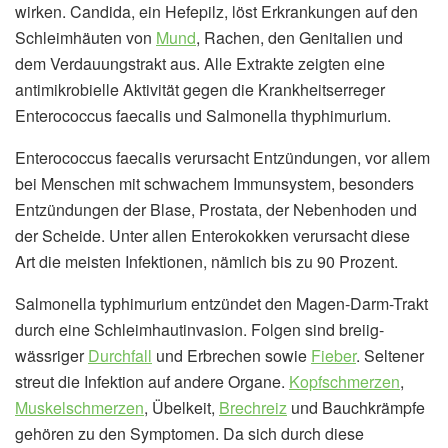
wirken. Candida, ein Hefepilz, löst Erkrankungen auf den
Schleimhäuten von
Mund
, Rachen, den Genitalien und
dem Verdauungstrakt aus. Alle Extrakte zeigten eine
antimikrobielle Aktivität gegen die Krankheitserreger
Enterococcus faecalis und Salmonella thyphimurium.
Enterococcus faecalis verursacht Entzündungen, vor allem
bei Menschen mit schwachem Immunsystem, besonders
Entzündungen der Blase, Prostata, der Nebenhoden und
der Scheide. Unter allen Enterokokken verursacht diese
Art die meisten Infektionen, nämlich bis zu 90 Prozent.
Salmonella typhimurium entzündet den Magen-Darm-Trakt
durch eine Schleimhautinvasion. Folgen sind breiig-
wässriger
Durchfall
und Erbrechen sowie
Fieber
. Seltener
streut die Infektion auf andere Organe.
Kopfschmerzen
,
Muskelschmerzen
, Übelkeit,
Brechreiz
und Bauchkrämpfe
gehören zu den Symptomen. Da sich durch diese