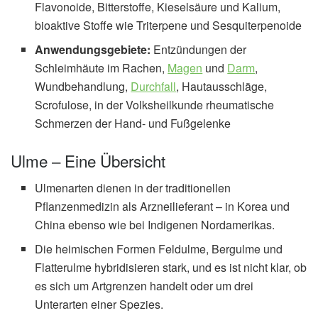
Flavonoide, Bitterstoffe, Kieselsäure und Kalium,
bioaktive Stoffe wie Triterpene und Sesquiterpenoide
Anwendungsgebiete:
Entzündungen der
Schleimhäute im Rachen,
Magen
und
Darm
,
Wundbehandlung,
Durchfall
, Hautausschläge,
Scrofulose, in der Volksheilkunde rheumatische
Schmerzen der Hand- und Fußgelenke
Ulme – Eine Übersicht
Ulmenarten dienen in der traditionellen
Pflanzenmedizin als Arzneilieferant – in Korea und
China ebenso wie bei Indigenen Nordamerikas.
Die heimischen Formen Feldulme, Bergulme und
Flatterulme hybridisieren stark, und es ist nicht klar, ob
es sich um Artgrenzen handelt oder um drei
Unterarten einer Spezies.