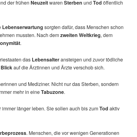
nd der frühen
Neuzeit
waren
Sterben
und
Tod
öffentlich
e
Lebenserwartung
sorgten dafür, dass Menschen schon
nehmen mussten. Nach dem
zweiten Weltkrieg
, dem
onymität
.
triestaaten das
Lebensalter
ansteigen und zuvor tödliche
r
Blick
auf die Ärztinnen und Ärzte verschob sich.
erinnen und Mediziner. Nicht nur das Sterben, sondern
immer mehr in eine
Tabuzone
.
r immer länger leben. Sie sollen auch bis zum
Tod
aktiv
erbeprozess
. Menschen, die vor wenigen Generationen