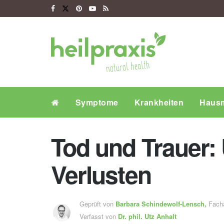
Symptome
Krankheiten
Hausm
Tod und Trauer:
Verlusten
Geprüft von
Barbara Schindewolf-Lensch
,
Fachä
Verfasst von
Dr. phil.
Utz Anhalt