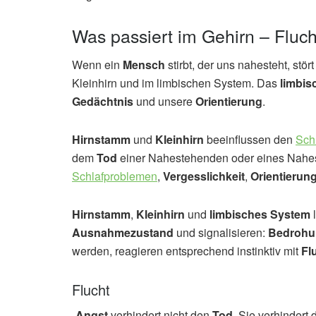
Was passiert im Gehirn – Fluch
Wenn ein
Mensch
stirbt, der uns nahesteht, stör
Kleinhirn und im limbischen System. Das
limbis
Gedächtnis
und unsere
Orientierung
.
Hirnstamm
und
Kleinhirn
beeinflussen den
Sch
dem
Tod
einer Nahestehenden oder eines Nahes
Schlafproblemen
,
Vergesslichkeit
,
Orientierung
Hirnstamm
,
Kleinhirn
und
limbisches System
l
Ausnahmezustand
und signalisieren:
Bedrohu
werden, reagieren entsprechend instinktiv mit
Fl
Flucht
„
Angst
verhindert nicht den
Tod
. Sie verhindert