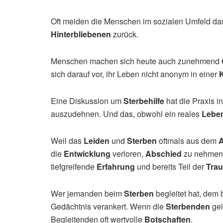
Oft meiden die Menschen im sozialen Umfeld d
Hinterbliebenen
zurück.
Menschen machen sich heute auch zunehmend
sich darauf vor, ihr Leben nicht anonym in einer
K
Eine Diskussion um
Sterbehilfe
hat die Praxis i
auszudehnen. Und das, obwohl ein reales
Lebe
Weil das
Leiden
und
Sterben
oftmals aus dem
A
die
Entwicklung
verloren,
Abschied
zu nehmen.
tiefgreifende
Erfahrung
und bereits Teil der
Trau
Wer jemanden beim
Sterben
begleitet hat, dem 
Gedächtnis verankert. Wenn die
Sterbenden
gei
Begleitenden oft wertvolle
Botschaften
.