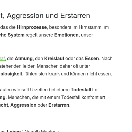
t, Aggression und Erstarren
t das die
Hirnprozesse
, besonders im Hirnstamm, im
che System
regelt unsere
Emotionen
, unser
laf
, die
Atmung
, den
Kreislauf
oder das
Essen
. Nach
tehenden leiden Menschen daher oft unter
slosigkeit
, fühlen sich krank und können nicht essen.
aufen wie seit Urzeiten bei einem
Todesfall
im
ng
. Menschen, die mit einem Todesfall konfrontiert
ucht
,
Aggression
oder
Erstarren
.
 das
Leben
.” Naguib Mahfouz