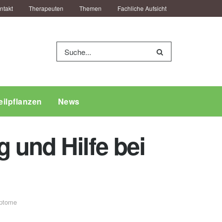
ntakt
Therapeuten
Themen
Fachliche Aufsicht
eilpflanzen
News
 und Hilfe bei
ptome