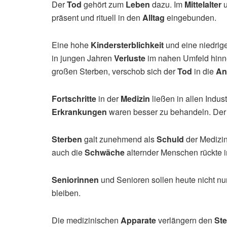
Der
Tod
gehört zum
Leben
dazu. Im
Mittelalter
u
präsent und rituell in den
Alltag
eingebunden.
Eine hohe
Kindersterblichkeit
und eine niedrig
in jungen Jahren
Verluste
im nahen Umfeld hin
großen Sterben, verschob sich der
Tod
in die
An
Fortschritte
in der
Medizin
ließen in allen Indus
Erkrankungen
waren besser zu behandeln. De
Sterben
galt zunehmend als
Schuld
der Medizin
auch die
Schwäche
alternder Menschen rückte 
Seniorinnen
und Senioren sollen heute nicht nu
bleiben.
Die medizinischen
Apparate
verlängern den
St