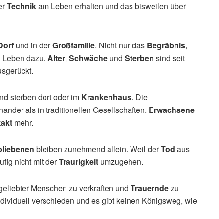
er
Technik
am Leben erhalten und das bisweilen über
Dorf
und in der
Großfamilie
. Nicht nur das
Begräbnis
,
n Leben dazu.
Alter
,
Schwäche
und
Sterben
sind seit
usgerückt.
nd sterben dort oder im
Krankenhaus
. Die
nander als in traditionellen Gesellschaften.
Erwachsene
akt
mehr.
bliebenen
bleiben zunehmend allein. Weil der
Tod
aus
fig nicht mit der
Traurigkeit
umzugehen.
geliebter Menschen zu verkraften und
Trauernde
zu
ndividuell verschieden und es gibt keinen Königsweg, wie