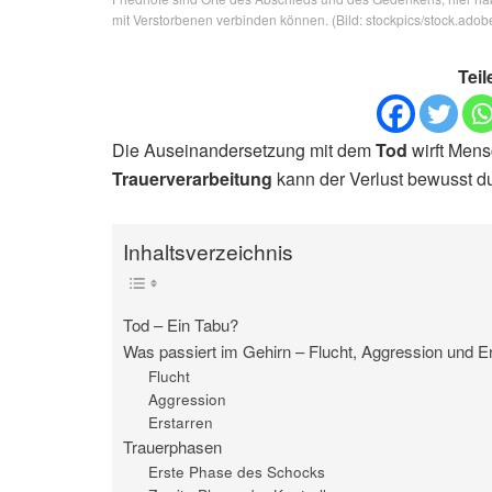
mit Verstorbenen verbinden können. (Bild: stockpics/stock.ado
Teil
Die Auseinandersetzung mit dem
Tod
wirft Men
Trauerverarbeitung
kann der Verlust bewusst d
Inhaltsverzeichnis
Tod – Ein Tabu?
Was passiert im Gehirn – Flucht, Aggression und E
Flucht
Aggression
Erstarren
Trauerphasen
Erste Phase des Schocks