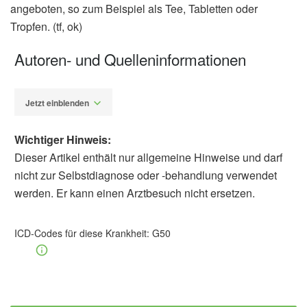
angeboten, so zum Beispiel als Tee, Tabletten oder
Tropfen. (tf, ok)
Autoren- und Quelleninformationen
Jetzt einblenden
Wichtiger Hinweis:
Dieser Artikel enthält nur allgemeine Hinweise und darf
nicht zur Selbstdiagnose oder -behandlung verwendet
werden. Er kann einen Arztbesuch nicht ersetzen.
Thorsten Fischer
Barbara Schindewolf-
Lensch
ICD-Codes für diese Krankheit:
G50
Schlereth, Tanja: Hyperhidrose – Ursachen
und Therapie von übermäßigem Schwitzen,
Dtsch Arztebl Int, 2009,
aerzteblatt.de
Neumann, A. / Rosenberger, D. / Vorsprach,