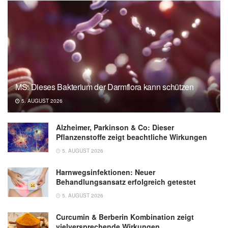
Auflage, 2019
Deutsches Krebsforschungszentrum:
Knochenmetastasen Grundlagen (Abruf:
03.07.2019),
krebsinformationsdienst.de
Amboss GmbH: Gutartige Knochentumoren
(Abruf: 03.07.2019),
amboss.com
MS: Dieses Bakterium der Darmflora kann schützen
Freyschmidt, Jürgen: Schwierige Diagnosen
5. AUGUST 2026
in der Skelettradiologie, Thieme, 2013
Alzheimer, Parkinson & Co: Dieser
Pflanzenstoffe zeigt beachtliche Wirkungen
5. AUGUST 2026
Harnwegsinfektionen: Neuer
Behandlungsansatz erfolgreich getestet
5. AUGUST 2026
Curcumin & Berberin Kombination zeigt
vielversprechende Wirkungen