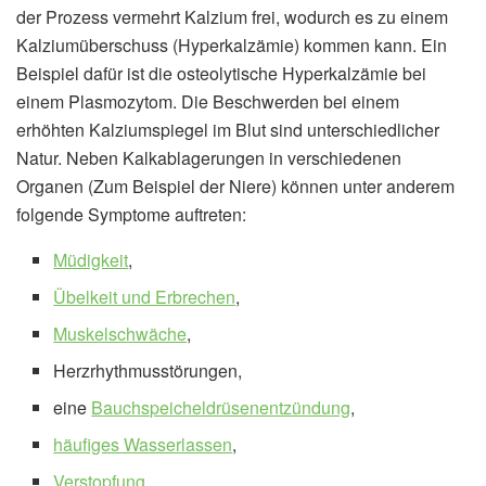
der Prozess vermehrt Kalzium frei, wodurch es zu einem
Kalziumüberschuss (Hyperkalzämie) kommen kann. Ein
Beispiel dafür ist die osteolytische Hyperkalzämie bei
einem Plasmozytom. Die Beschwerden bei einem
erhöhten Kalziumspiegel im Blut sind unterschiedlicher
Natur. Neben Kalkablagerungen in verschiedenen
Organen (Zum Beispiel der Niere) können unter anderem
folgende Symptome auftreten:
Müdigkeit
,
Übelkeit und Erbrechen
,
Muskelschwäche
,
Herzrhythmusstörungen,
eine
Bauchspeicheldrüsenentzündung
,
häufiges Wasserlassen
,
Verstopfung
,