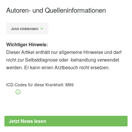
Autoren- und Quelleninformationen
Jetzt einblenden
Wichtiger Hinweis:
Dieser Artikel enthält nur allgemeine Hinweise und darf
nicht zur Selbstdiagnose oder -behandlung verwendet
werden. Er kann einen Arztbesuch nicht ersetzen.
Dr. rer. nat. Corinna Schultheis
Agarwal, Sanjeev: Osteolysis—basic
ICD-Codes für diese Krankheit:
M89
science, incidence and diagnosis, Current
Orthopaedics, Volume 18, Issue 3, 2004,
orthopaedicsandtraumajournal.co.uk
Ruchholtz, Steffen / Wirtz, Dieter Christian:
Jetzt News lesen
Orthopädie und Unfallchirurgie essentials:
Intensivkurs zur Weiterbildung, Thieme, 3.