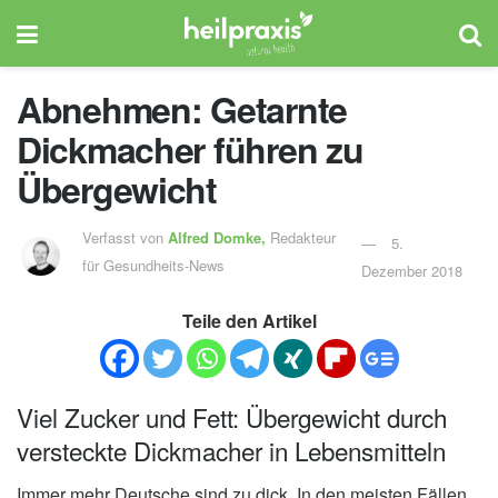
Abnehmen: Getarnte
Dickmacher führen zu
Übergewicht
Verfasst von
Alfred Domke,
Redakteur
5.
für Gesundheits-News
Dezember 2018
Teile den Artikel
Viel Zucker und Fett: Übergewicht durch
versteckte Dickmacher in Lebensmitteln
Immer mehr Deutsche sind zu dick. In den meisten Fällen